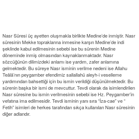
Nasr Sûresi üç ayetten oluşmakla birlikte Medine’de inmiştir. Nasr
sûresinin Mekke topraklarına inmesine karşın Medine’de indi
şeklinde kabul edilmesinin sebebi ise bu sûrenin Medine
döneminde inmiş olmasından kaynaklanmaktadır. Nasr
sözcüğünün dilimizdeki anlamı ise yardım, zafer anlamına
gelmektedir. Bu sûreye Nasr isminin verilme nedeni ise Allahu
Teâlâ’nın peygamber efendimiz sallallahü aleyh-i veselleme
yardımından bahsettiği için bu ismin verildiği düşünülmektedir. Bu
sûrenin başka bir ismi de mevcuttur. Tevdi olarak da isimlendirilen
Nasr sûresine bu ismin verilmesinin sebebi ise Hz. Peygamber’in
vefatına ima edilmesidir. Tevdi isminin yanı sıra “İza-cae” ve “
Fetih” isimleri de herkes tarafından sıkça kullanılan Nasr sûresinin
diğer adlarıdır.