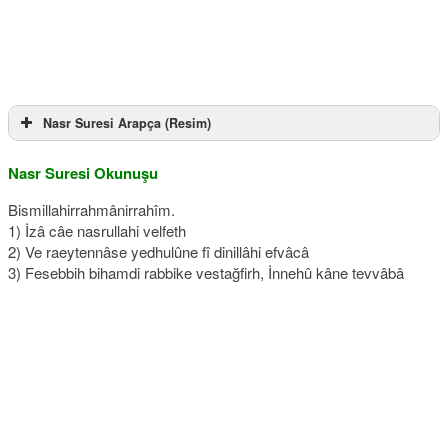
Nasr Suresi Arapça (Resim)
Nasr Suresi Okunuşu
Bismillahirrahmânirrahîm.
1) İzâ câe nasrullahi velfeth
2) Ve raeytennâse yedhulûne fî dinillâhi efvâcâ
3) Fesebbih bihamdi rabbike vestağfirh, İnnehû kâne tevvâbâ