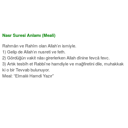
Nasr Suresi Anlamı (Meali)
Rahmân ve Rahîm olan Allah’ın ismiyle.
1) Gelip de Allah’ın nusreti ve feth.
2) Gördüğün vakit nâsı girerlerken Allah dînine fevcâ fevc.
3) Artık tesbîh et Rabbi’ne hamdiyle ve mağfiretini dile, muhakkak
ki o bir Tevvab bulunuyor.
Meal: “Elmalılı Hamdi Yazır”