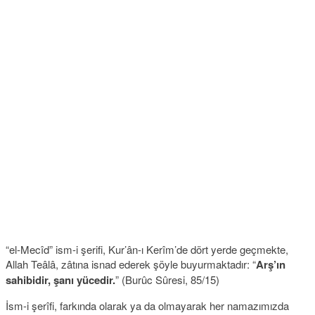
“el-Mecîd” ism-i şerifi, Kur’ân-ı Kerîm’de dört yerde geçmekte,
Allah Teâlâ, zâtına isnad ederek şöyle buyurmaktadır: “
Arş’ın
sahibidir, şanı yücedir.
” (Burûc Sûresi, 85/15)
İsm-i şerîfi, farkında olarak ya da olmayarak her namazımızda