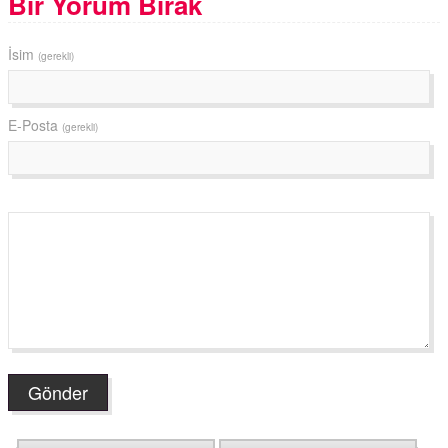
Bir Yorum Bırak
İsim
(gerekli)
E-Posta
(gerekli)