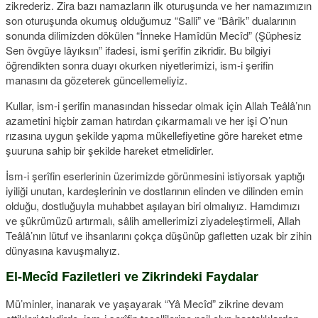
zikrederiz. Zira bazı namazların ilk oturuşunda ve her namazımızın
son oturuşunda okumuş olduğumuz “Salli” ve “Bârik” dualarının
sonunda dilimizden dökülen “İnneke Hamîdün Mecîd” (Şüphesiz
Sen övgüye lâyıksın” ifadesi, ismi şerîfin zikridir. Bu bilgiyi
öğrendikten sonra duayı okurken niyetlerimizi, ism-i şerifin
manasını da gözeterek güncellemeliyiz.
Kullar, ism-i şerifin manasından hissedar olmak için Allah Teâlâ’nın
azametini hiçbir zaman hatırdan çıkarmamalı ve her işi O’nun
rızasına uygun şekilde yapma mükellefiyetine göre hareket etme
şuuruna sahip bir şekilde hareket etmelidirler.
İsm-i şerîfin eserlerinin üzerimizde görünmesini istiyorsak yaptığı
iyiliği unutan, kardeşlerinin ve dostlarının elinden ve dilinden emin
olduğu, dostluğuyla muhabbet aşılayan biri olmalıyız. Hamdımızı
ve şükrümüzü artırmalı, sâlih amellerimizi ziyadeleştirmeli, Allah
Teâlâ’nın lütuf ve ihsanlarını çokça düşünüp gafletten uzak bir zihin
dünyasına kavuşmalıyız.
El-Mecîd Faziletleri ve Zikrindeki Faydalar
Mü’minler, inanarak ve yaşayarak “Yâ Mecîd” zikrine devam