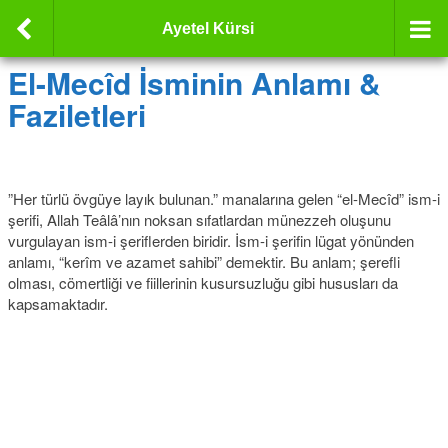
Ayetel Kürsi
El-Mecîd İsminin Anlamı &
Faziletleri
”Her türlü övgüye layık bulunan.” manalarına gelen “el-Mecîd” ism-i
şerifi, Allah Teâlâ’nın noksan sıfatlardan münezzeh oluşunu
vurgulayan ism-i şeriflerden biridir. İsm-i şerifin lügat yönünden
anlamı, “kerîm ve azamet sahibi” demektir. Bu anlam; şerefli
olması, cömertliği ve fiillerinin kusursuzluğu gibi hususları da
kapsamaktadır.