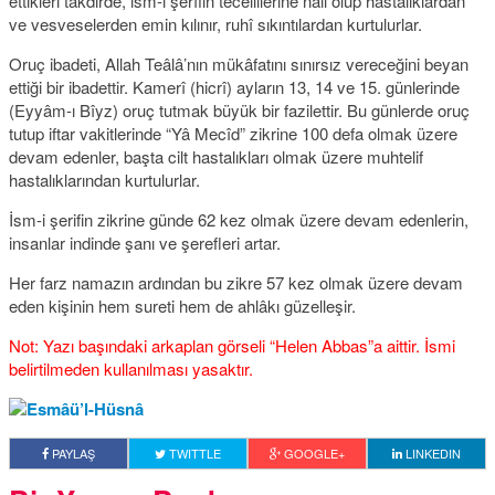
ettikleri takdirde, ism-i şerîfin tecellilerine nail olup hastalıklardan
ve vesveselerden emin kılınır, ruhî sıkıntılardan kurtulurlar.
Oruç ibadeti, Allah Teâlâ’nın mükâfatını sınırsız vereceğini beyan
ettiği bir ibadettir. Kamerî (hicrî) ayların 13, 14 ve 15. günlerinde
(Eyyâm-ı Bîyz) oruç tutmak büyük bir fazilettir. Bu günlerde oruç
tutup iftar vakitlerinde “Yâ Mecîd” zikrine 100 defa olmak üzere
devam edenler, başta cilt hastalıkları olmak üzere muhtelif
hastalıklarından kurtulurlar.
İsm-i şerifin zikrine günde 62 kez olmak üzere devam edenlerin,
insanlar indinde şanı ve şerefleri artar.
Her farz namazın ardından bu zikre 57 kez olmak üzere devam
eden kişinin hem sureti hem de ahlâkı güzelleşir.
Not: Yazı başındaki arkaplan görseli “Helen Abbas”a aittir. İsmi
belirtilmeden kullanılması yasaktır.
PAYLAŞ
TWITTLE
GOOGLE+
LINKEDIN