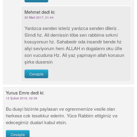
Mehmet
dedi ki:
30 Mart 2017, 01:44
Yanlızca senden isteriz yanlızca senden dileriz .
Simdi hz. Ali demissin töbe sen rabbime sırkmi
kosuyorsun hz. Sahabedır oda insandir bende hz
aliyi seviyorum hem ALLAH ın dogalarını oku üfle
son vucuduna Hz. Ali yaz yapmayın allah korusun
şirke dusersin
Cevapla
Yunus Emre
dedi ki:
13 Şubat 2016, 02:39
Bu duayi bizimle paylasan ve ogrenmemize vesile olan
herkese cok tesekkur ederim. Yüce Rabbim ettigimiz ve
edecegimiz dualari kabul etsin.
Cevapla