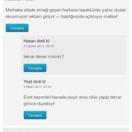
Merhaba sitede emeği geçen herkese teşekkürler yalnız dualar
okunmuyor reklam giriyor +- bastığınızda açılmıyor malisef
Cevapla
Hasan
dedi ki:
10 Şubat 2017, 03:10
tekrar dener misiniz?
Cevapla
Yeşil
dedi ki:
3 Nisan 2017, 01:04
Evet bazenleri banada oluyir ama cikis yapip tekrar
girince duzeloyir
Cevapla