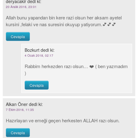
deryacakir
dedi ki:
20 Aralık 2016, 23:01
Allah bunu yapandan bin kere razi olsun her aksam ayetel
kursini ,felaki ve nas suresini okuyup yatiyorum.💕💕💕
Cevapla
Bozkurt
dedi ki:
4 Ocak 2018, 02:17
Rabbim herkezden razı olsun… ❤️ ( ben yazmadım
)
Cevapla
Alkan Öner
dedi ki:
7 Ekim 2016, 11:35
Hazırlayan ve emeği geçen herkesten ALLAH razı olsun.
Cevapla