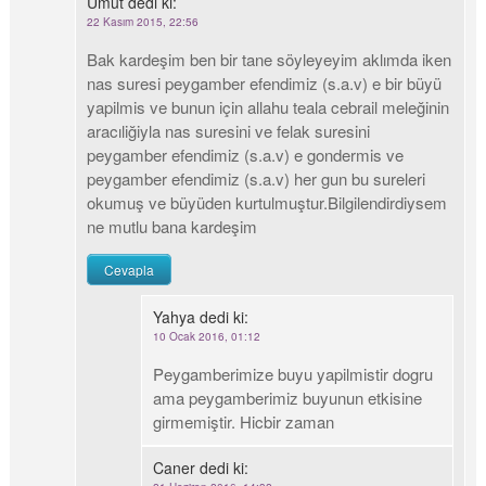
Umut
dedi ki:
22 Kasım 2015, 22:56
Bak kardeşim ben bir tane söyleyeyim aklımda iken
nas suresi peygamber efendimiz (s.a.v) e bir büyü
yapilmis ve bunun için allahu teala cebrail meleğinin
aracıliğiyla nas suresini ve felak suresini
peygamber efendimiz (s.a.v) e gondermis ve
peygamber efendimiz (s.a.v) her gun bu sureleri
okumuş ve büyüden kurtulmuştur.Bilgilendirdiysem
ne mutlu bana kardeşim
Cevapla
Yahya
dedi ki:
10 Ocak 2016, 01:12
Peygamberimize buyu yapilmistir dogru
ama peygamberimiz buyunun etkisine
girmemiştir. Hicbir zaman
Caner
dedi ki: