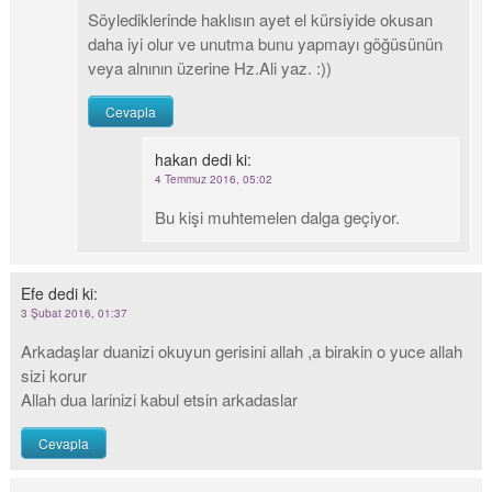
Söylediklerinde haklısın ayet el kürsiyide okusan
daha iyi olur ve unutma bunu yapmayı göğüsünün
veya alnının üzerine Hz.Ali yaz. :))
Cevapla
hakan
dedi ki:
4 Temmuz 2016, 05:02
Bu kişi muhtemelen dalga geçiyor.
Efe
dedi ki:
3 Şubat 2016, 01:37
Arkadaşlar duanizi okuyun gerisini allah ,a birakin o yuce allah
sizi korur
Allah dua larinizi kabul etsin arkadaslar
Cevapla