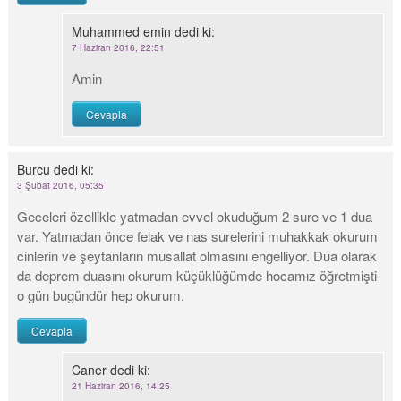
Muhammed emin
dedi ki:
7 Haziran 2016, 22:51
Amin
Cevapla
Burcu
dedi ki:
3 Şubat 2016, 05:35
Geceleri özellikle yatmadan evvel okuduğum 2 sure ve 1 dua
var. Yatmadan önce felak ve nas surelerini muhakkak okurum
cinlerin ve şeytanların musallat olmasını engelliyor. Dua olarak
da deprem duasını okurum küçüklüğümde hocamız öğretmişti
o gün bugündür hep okurum.
Cevapla
Caner
dedi ki:
21 Haziran 2016, 14:25