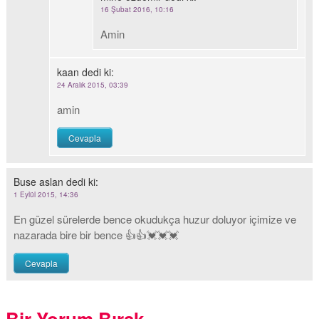
16 Şubat 2016, 10:16
Amin
kaan
dedi ki:
24 Aralık 2015, 03:39
amin
Cevapla
Buse aslan
dedi ki:
1 Eylül 2015, 14:36
En güzel sürelerde bence okudukça huzur doluyor içimize ve
nazarada bire bir bence 👍👍💓💓💓
Cevapla
Bir Yorum Bırak