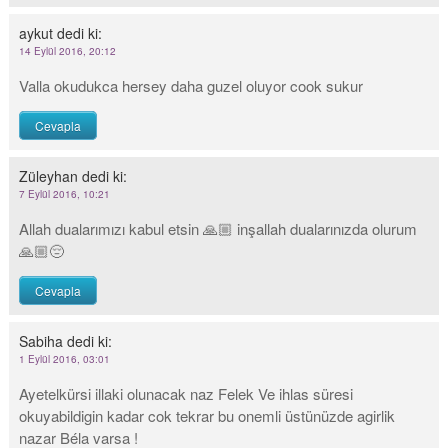
aykut
dedi ki:
14 Eylül 2016, 20:12
Valla okudukca hersey daha guzel oluyor cook sukur
Cevapla
Züleyhan
dedi ki:
7 Eylül 2016, 10:21
Allah dualarımızı kabul etsin 🙏🏼 inşallah dualarınızda olurum
🙏🏼😔
Cevapla
Sabiha
dedi ki:
1 Eylül 2016, 03:01
Ayetelkürsi illaki olunacak naz Felek Ve ihlas süresi
okuyabildigin kadar cok tekrar bu onemli üstünüzde agirlik
nazar Béla varsa !