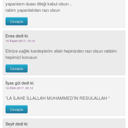
yapanların duası dileği kabul olsun ..
rabim yapanlalrdan razı olsun
Cevapla
Enes
dedi ki:
15 Kasım 2017, 13:13
Elinize sağlık kardeşlerim allah hepinizden razı olsun rabbim
hepimizi korusun
Cevapla
İlyas gül
dedi ki:
19 Ekim 2017, 02:12
“LA İLAHE İLLALLAH MUHAMMED’İN RESULALLAH “
Cevapla
Seyit
dedi ki: