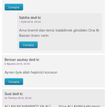
Cevapla
Sabiha
dedi ki:
1 Eylül 2016, 03:03
Ama önemli olan temiz kalabilmek gönülden Ona ilk
Bastan önem verin
Cevapla
Berivan asubay
dedi ki:
6 Ağustos 2016, 00:00
Aynen öyle allah hepimizi korusun
Cevapla
Suat
dedi ki:
20 Temmuz 2016, 23:20
ALLAH MUHAMMED YA ALİ…… Yüce ALLAHIM kalbi temiz