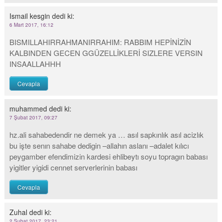
Ismail kesgin
dedi ki:
6 Mart 2017, 16:12
BISMILLAHIRRAHMANIRRAHIM: RABBIM HEPİNİZİN
KALBINDEN GECEN GGÜZELLİKLERİ SIZLERE VERSIN
INSAALLAHHH
Cevapla
muhammed
dedi ki:
7 Şubat 2017, 09:27
hz.ali sahabedendir ne demek ya … asıl sapkınlık asıl acizlık
bu işte senın sahabe dedigin –allahın aslanı –adalet kılıcı
peygamber efendimizin kardesi ehlibeytı soyu topragın babası
yigitler yigidi cennet serverlerinin babası
Cevapla
Zuhal
dedi ki:
2 Şubat 2017, 23:21