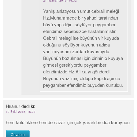
21 Haziran 2016, 14:32
Yanlış anlatıyosun umut cebrail meleği
Hz.Muhammede bir yahudi tarafından
büyü yapıldığını söylüyor peygamber
efendimiz sebebsizce hastalanmıstır.
Cebrail meleği ise büyünün vir kuyuda
olduğunu söylüyor kuyunun adıda
yanılmıyosam zerdan kuyusuydu.
Büyünün bozulması için birinin o kuyuya
girmesi gerekiyordu peygamber
efendimizde Hz.Ali r.a yı gönderdi.
Büyünün yazılmış olduğu kağıdı açınca
peygamber efendimiz buyuden kurtuldu.
Hiranur
dedi ki:
12 Eylül 2015, 15:28
hem kötülüklere hemde nazar için çok yararlı bir dua koruyucu
Cevapla