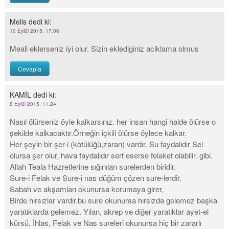
Melis
dedi ki:
10 Eylül 2015, 17:06
Meali eklerseniz iyi olur. Sizin eklediginiz aciklama olmus
Cevapla
KAMİL
dedi ki:
8 Eylül 2015, 11:24
Nasıl ölürseniz öyle kalkarsınız. her insan hangi halde ölürse o
şekilde kalkacaktır.Örneğin içkili ölürse öylece kalkar.
Her şeyin bir şer-i (kötülüğü,zararı) vardır. Su faydalıdır Sel
olursa şer olur, hava faydalıdır sert eserse felaket olabilir. gibi.
Allah Teala Hazretlerine sığınılan surelerden biridir.
Sure-i Felak ve Sure-i nas düğüm çözen sure-lerdir.
Sabah ve akşamları okunursa korumaya girer,
Birde hırsızlar vardır.bu sure okunursa hırsızda gelemez başka
yaratıklarda gelemez. Yılan, akrep ve diğer yaratıklar ayet-el
kürsü, İhlas, Felak ve Nas sureleri okunursa hiç bir zararlı