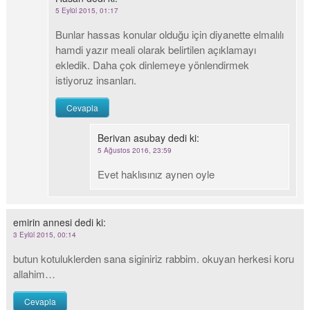
5 Eylül 2015, 01:17
Bunlar hassas konular olduğu için diyanette elmalılı
hamdi yazır meali olarak belirtilen açıklamayı
ekledik. Daha çok dinlemeye yönlendirmek
istiyoruz insanları.
Cevapla
Berivan asubay
dedi ki:
5 Ağustos 2016, 23:59
Evet haklısınız aynen oyle
emirin annesi
dedi ki:
3 Eylül 2015, 00:14
butun kotuluklerden sana siginiriz rabbim. okuyan herkesi koru
allahim…
Cevapla