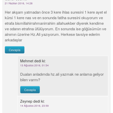
21 Haziran 2016, 14:28
Her akşam yatmadan önce 3 kere ihlas suresini 1 kere ayet el
kürsi 1 kere nas ve en sonunda fatiha suresini okuyorum ve
etrafa bismillahirrahmanirrahim allahuekber diyerek kendime
ve odanın etrafına üfülüyorum. En sonunda ise göğüsümün ve
alnımın üzerine Hz.Ali yazıyorum. Herkese tavsiye ederim
arkadaşlar
Cevapla
Mehmet
dedi ki:
13 Ağustos 2016, 01:54
Duaları anladımda hz.ali yazmak ne anlama geliyor
bilen varmı?
Cevapla
Zeynep
dedi ki:
14 Ağustos 2016, 23:59