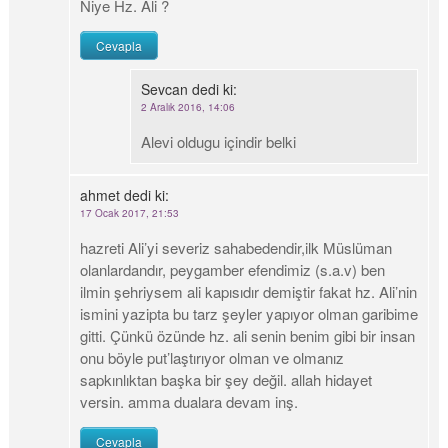
Niye Hz. Ali ?
Cevapla
Sevcan
dedi ki:
2 Aralık 2016, 14:06
Alevi oldugu içindir belki
ahmet
dedi ki:
17 Ocak 2017, 21:53
hazreti Ali’yi severiz sahabedendir,ilk Müslüman
olanlardandır, peygamber efendimiz (s.a.v) ben
ilmin şehriysem ali kapısıdır demiştir fakat hz. Ali’nin
ismini yazipta bu tarz şeyler yapıyor olman garibime
gitti. Çünkü özünde hz. ali senin benim gibi bir insan
onu böyle put’laştırıyor olman ve olmanız
sapkınlıktan başka bir şey değil. allah hidayet
versin. amma dualara devam inş.
Cevapla