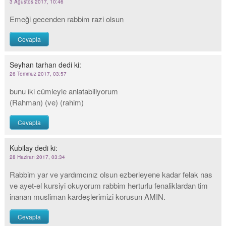
3 Ağustos 2017, 10:46
Emeği gecenden rabbim razi olsun
Cevapla
Seyhan tarhan
dedi ki:
26 Temmuz 2017, 03:57
bunu iki cümleyle anlatabiliyorum
(Rahman) (ve) (rahim)
Cevapla
Kubilay
dedi ki:
28 Haziran 2017, 03:34
Rabbim yar ve yardımcınız olsun ezberleyene kadar felak nas
ve ayet-el kursiyi okuyorum rabbim herturlu fenaliklardan tim
inanan musliman kardeşlerimizi korusun AMIN.
Cevapla