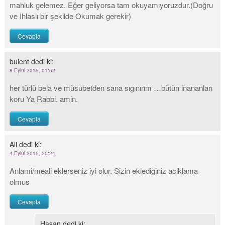
mahluk gelemez. Eğer geliyorsa tam okuyamıyoruzdur.(Doğru
ve Ihlaslı bir şekilde Okumak gerekir)
Cevapla
bulent
dedi ki:
8 Eylül 2015, 01:52
her türlü bela ve müsubetden sana sıgınırım …bütün inananları
koru Ya Rabbi. amin.
Cevapla
Ali
dedi ki:
4 Eylül 2015, 20:24
Anlami/meali eklerseniz iyi olur. Sizin eklediginiz aciklama
olmus
Cevapla
Hasan
dedi ki: