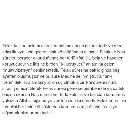
Felak kelime anlamı olarak sabah anlamına gelmektedir ve sûre
adını ilk ayetinde geçen felak sözcüğünden almıştır. Felak ve Nas
sûreleri beraber okunduğunda her türlü kötülük, bela ve hasetten
koruyucudur ve ikisine birden “iki koruyucu” anlamına gelen
“muavvizeteyn” denilmektedir. Felak sûresine bakıldığında beş
ayetten oluşmuştur ve bu sûre Medine’de inmiştir. Kur’an-ı
Kerim’deki sıralaması yüz on üç olmakla birlikte sûrenin nüzul
sırası yirmidir. Gerek Felak sûresi gerekse beraberinde ya da tek
başına okunan Nas sûresi her türlü kötülük ve beladan korunmak
yalnızca Allah’a sığınmaya vesilen olan iki sûredir. Felak sûresinin
temelini her türlü kötülüklerden korunmak için Allahü Teâlâ’ya
sığınmak oluşturmaktadır.