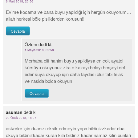
6 Mart 2018, 20:56
Evime kocama ve bana buyu yapıldığı için hergün okuyorum…
allah herkesi böle pisliklerden korusun!!!
Cevapla
Özlem
dedi ki:
1 Mayıs 2018, 02:58
Merhaba elif hanim buyu yapildiysa en cok ayatel
kürsüyu okuyunuz zira o kazayı belayı herşeyi def
eder suya okuyup için daha faydası olur tabi felak
ve nasida bolca okuyun
Cevapla
asuman
dedi ki:
20 Ocak 2018, 18:07
askerler için duanızı eksik edmeyin yapa bildinizzkadar dua
okuya bildinizkadar kuran kıla bildiniz kadar namaz kılın bunları