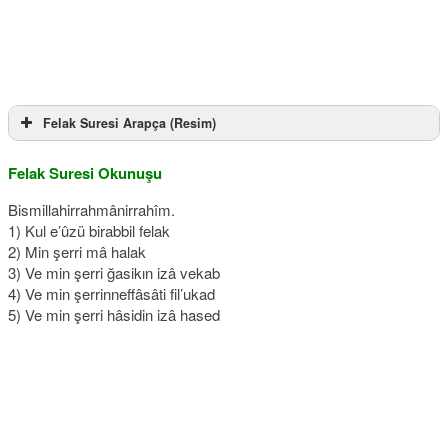
Felak Suresi Arapça (Resim)
Felak Suresi Okunuşu
Bismillahirrahmânirrahîm.
1) Kul e’ûzü birabbil felak
2) Min şerri mâ halak
3) Ve min şerri ğasikın izâ vekab
4) Ve min şerrinneffâsâti fil’ukad
5) Ve min şerri hâsidin izâ hased