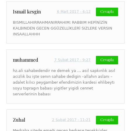
Ismail kesgin
Cevapla
6 Mart 2017 - 4:12
BISMILLAHIRRAHMANIRRAHIM: RABBIM HEPİNİZİN
KALBINDEN GECEN GGÜZELLİKLERİ SIZLERE VERSIN
INSAALLAHHH
muhammed
Cevapla
7 Şubat 2017 - 9:27
hz.ali sahabedendir ne demek ya … asıl sapkınlık asıl
acizlık bu işte senın sahabe dedigin –allahın aslanı –
adalet kılıcı peygamber efendimizin kardesi ehlibeytı
soyu topragın babası yigitler yigidi cennet
serverlerinin babası
Zuhal
Cevapla
2 Şubat 2017 - 11:21
Merhaba sitede emeği geçen herkese teşekkürler