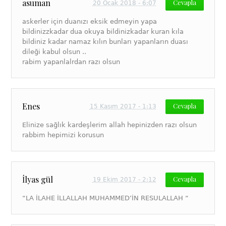
asuman
Cevapla
20 Ocak 2018 - 6:07
askerler için duanızı eksik edmeyin yapa
bildinizzkadar dua okuya bildinizkadar kuran kıla
bildiniz kadar namaz kılın bunları yapanların duası
dileği kabul olsun ..
rabim yapanlalrdan razı olsun
Enes
Cevapla
15 Kasım 2017 - 1:13
Elinize sağlık kardeşlerim allah hepinizden razı olsun
rabbim hepimizi korusun
İlyas gül
Cevapla
19 Ekim 2017 - 2:12
“LA İLAHE İLLALLAH MUHAMMED’İN RESULALLAH “