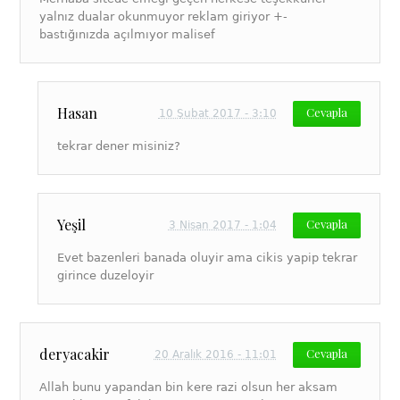
yalnız dualar okunmuyor reklam giriyor +-
bastığınızda açılmıyor malisef
Hasan
Cevapla
10 Şubat 2017 - 3:10
tekrar dener misiniz?
Yeşil
Cevapla
3 Nisan 2017 - 1:04
Evet bazenleri banada oluyir ama cikis yapip tekrar
girince duzeloyir
deryacakir
Cevapla
20 Aralık 2016 - 11:01
Allah bunu yapandan bin kere razi olsun her aksam