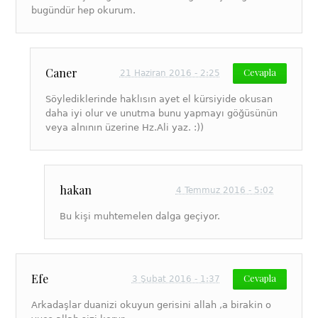
bugündür hep okurum.
Caner
Cevapla
21 Haziran 2016 - 2:25
Söylediklerinde haklısın ayet el kürsiyide okusan
daha iyi olur ve unutma bunu yapmayı göğüsünün
veya alnının üzerine Hz.Ali yaz. :))
hakan
4 Temmuz 2016 - 5:02
Bu kişi muhtemelen dalga geçiyor.
Efe
Cevapla
3 Şubat 2016 - 1:37
Arkadaşlar duanizi okuyun gerisini allah ,a birakin o