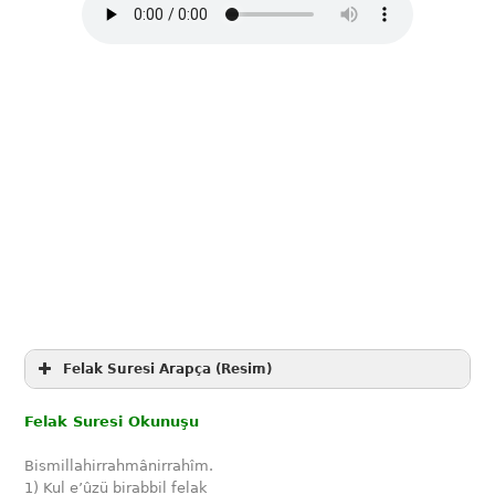
Felak Suresi Arapça (Resim)
Felak Suresi Okunuşu
Bismillahirrahmânirrahîm.
1) Kul e’ûzü birabbil felak