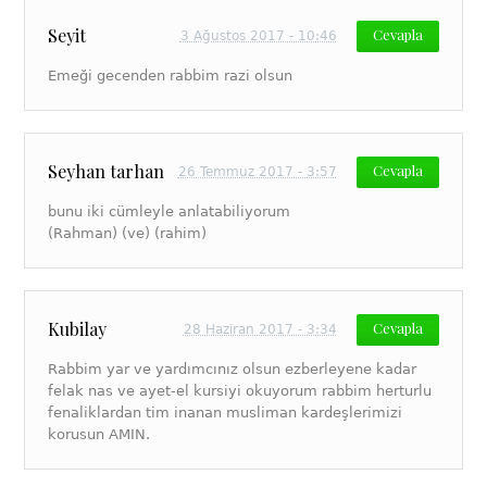
Seyit
Cevapla
3 Ağustos 2017 - 10:46
Emeği gecenden rabbim razi olsun
Seyhan tarhan
Cevapla
26 Temmuz 2017 - 3:57
bunu iki cümleyle anlatabiliyorum
(Rahman) (ve) (rahim)
Kubilay
Cevapla
28 Haziran 2017 - 3:34
Rabbim yar ve yardımcınız olsun ezberleyene kadar
felak nas ve ayet-el kursiyi okuyorum rabbim herturlu
fenaliklardan tim inanan musliman kardeşlerimizi
korusun AMIN.