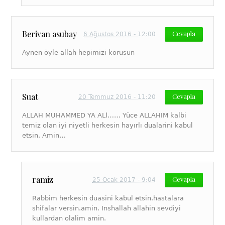
Berivan asubay
Cevapla
6 Ağustos 2016 - 12:00
Aynen öyle allah hepimizi korusun
Suat
Cevapla
20 Temmuz 2016 - 11:20
ALLAH MUHAMMED YA ALİ…… Yüce ALLAHIM kalbi
temiz olan iyi niyetli herkesin hayırlı dualarini kabul
etsin. Amin…
ramiz
Cevapla
25 Ocak 2017 - 9:04
Rabbim herkesin duasini kabul etsin.hastalara
shifalar versin.amin. Inshallah allahin sevdiyi
kullardan olalim amin.