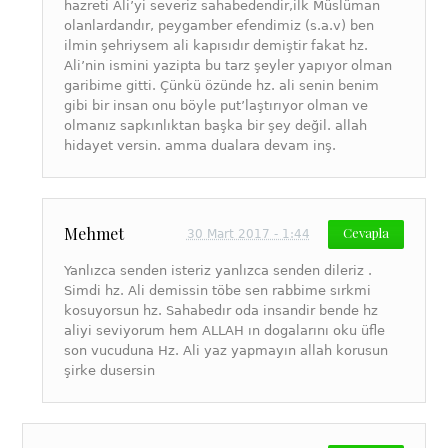
hazreti Ali’yi severiz sahabedendir,ilk Müslüman
olanlardandır, peygamber efendimiz (s.a.v) ben
ilmin şehriysem ali kapısıdır demiştir fakat hz.
Ali’nin ismini yazipta bu tarz şeyler yapıyor olman
garibime gitti. Çünkü özünde hz. ali senin benim
gibi bir insan onu böyle put’laştırıyor olman ve
olmanız sapkınlıktan başka bir şey değil. allah
hidayet versin. amma dualara devam inş.
Mehmet
Cevapla
30 Mart 2017 - 1:44
Yanlızca senden isteriz yanlızca senden dileriz .
Simdi hz. Ali demissin töbe sen rabbime sırkmi
kosuyorsun hz. Sahabedır oda insandir bende hz
aliyi seviyorum hem ALLAH ın dogalarını oku üfle
son vucuduna Hz. Ali yaz yapmayın allah korusun
şirke dusersin