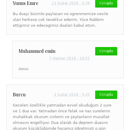
Yunus Emre
Cevapla
13 Şubat 2016 - 2:39
Bu duayi bizimle paylasan ve ogrenmemize vesile
olan herkese cok tesekkur ederim. Yüce Rabbim
ettigimiz ve edecegimiz dualari kabul etsin.
Muhammed emin
Cevapla
7 Haziran 2016 - 10:51
Amin
Burcu
Cevapla
3 Şubat 2016 - 5:35
Geceleri özellikle yatmadan evvel okuduğum 2 sure
ve 1 dua var. Yatmadan önce felak ve nas surelerini
muhakkak okurum cinlerin ve şeytanların musallat
olmasını engelliyor. Dua olarak da deprem duasını
okurum küçüklüğümde hocamız öğretmişti o gün