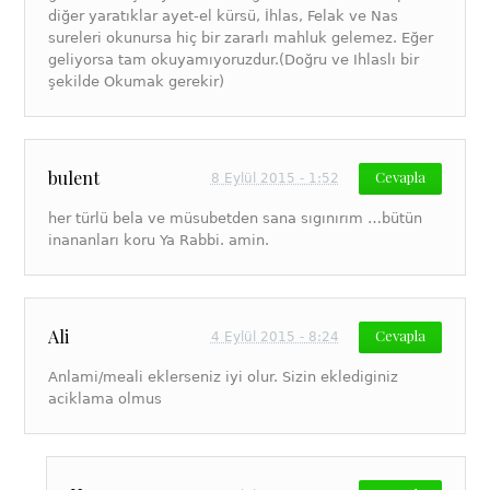
diğer yaratıklar ayet-el kürsü, İhlas, Felak ve Nas
sureleri okunursa hiç bir zararlı mahluk gelemez. Eğer
geliyorsa tam okuyamıyoruzdur.(Doğru ve Ihlaslı bir
şekilde Okumak gerekir)
bulent
Cevapla
8 Eylül 2015 - 1:52
her türlü bela ve müsubetden sana sıgınırım …bütün
inananları koru Ya Rabbi. amin.
Ali
Cevapla
4 Eylül 2015 - 8:24
Anlami/meali eklerseniz iyi olur. Sizin eklediginiz
aciklama olmus