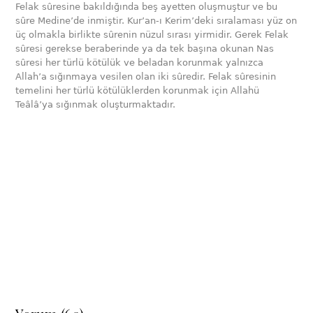
Felak sûresine bakıldığında beş ayetten oluşmuştur ve bu
sûre Medine’de inmiştir. Kur’an-ı Kerim’deki sıralaması yüz on
üç olmakla birlikte sûrenin nüzul sırası yirmidir. Gerek Felak
sûresi gerekse beraberinde ya da tek başına okunan Nas
sûresi her türlü kötülük ve beladan korunmak yalnızca
Allah’a sığınmaya vesilen olan iki sûredir. Felak sûresinin
temelini her türlü kötülüklerden korunmak için Allahü
Teâlâ’ya sığınmak oluşturmaktadır.