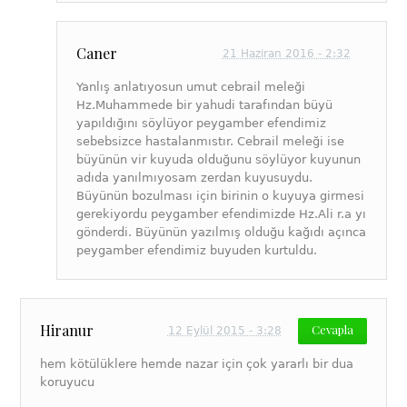
Caner
21 Haziran 2016 - 2:32
Yanlış anlatıyosun umut cebrail meleği
Hz.Muhammede bir yahudi tarafından büyü
yapıldığını söylüyor peygamber efendimiz
sebebsizce hastalanmıstır. Cebrail meleği ise
büyünün vir kuyuda olduğunu söylüyor kuyunun
adıda yanılmıyosam zerdan kuyusuydu.
Büyünün bozulması için birinin o kuyuya girmesi
gerekiyordu peygamber efendimizde Hz.Ali r.a yı
gönderdi. Büyünün yazılmış olduğu kağıdı açınca
peygamber efendimiz buyuden kurtuldu.
Hiranur
Cevapla
12 Eylül 2015 - 3:28
hem kötülüklere hemde nazar için çok yararlı bir dua
koruyucu