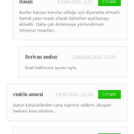
Hasan
Cevapla
5 Eylül 2015 - 1:17
Bunlar hassas konular olduğu için diyanette elmalılı
hamdi yazır meali olarak belirtilen açıklamayı
ekledik. Daha çok dinlemeye yönlendirmek
istiyoruz insanları.
Berivan asubay
5 Ağustos 2016 - 11:59
Evet haklısınız aynen oyle
emirin annesi
Cevapla
3 Eylül 2015 - 12:14
butun kotuluklerden sana siginiriz rabbim. okuyan
herkesi koru allahim…