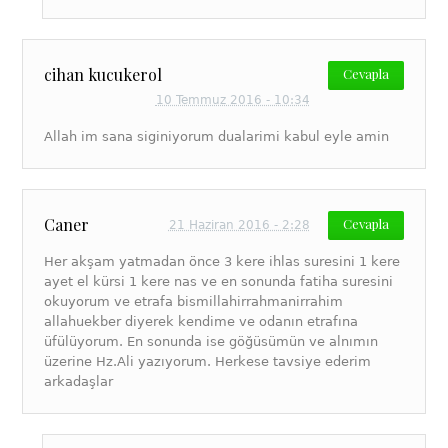
cihan kucukerol
Cevapla
10 Temmuz 2016 - 10:34
Allah im sana siginiyorum dualarimi kabul eyle amin
Caner
Cevapla
21 Haziran 2016 - 2:28
Her akşam yatmadan önce 3 kere ihlas suresini 1 kere
ayet el kürsi 1 kere nas ve en sonunda fatiha suresini
okuyorum ve etrafa bismillahirrahmanirrahim
allahuekber diyerek kendime ve odanın etrafına
üfülüyorum. En sonunda ise göğüsümün ve alnımın
üzerine Hz.Ali yazıyorum. Herkese tavsiye ederim
arkadaşlar