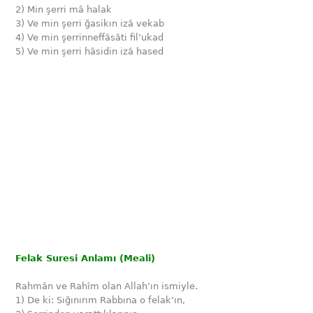
2) Min şerri mâ halak
3) Ve min şerri ğasikın izâ vekab
4) Ve min şerrinneffâsâti fil’ukad
5) Ve min şerri hâsidin izâ hased
Felak Suresi Anlamı (Meali)
Rahmân ve Rahîm olan Allah’ın ismiyle.
1) De ki: Sığınırım Rabbına o felak’ın,