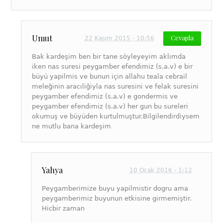
Umut
Cevapla
22 Kasım 2015 - 10:56
Bak kardeşim ben bir tane söyleyeyim aklımda
iken nas suresi peygamber efendimiz (s.a.v) e bir
büyü yapilmis ve bunun için allahu teala cebrail
meleğinin aracıliğiyla nas suresini ve felak suresini
peygamber efendimiz (s.a.v) e gondermis ve
peygamber efendimiz (s.a.v) her gun bu sureleri
okumuş ve büyüden kurtulmuştur.Bilgilendirdiysem
ne mutlu bana kardeşim
Yahya
10 Ocak 2016 - 1:12
Peygamberimize buyu yapilmistir dogru ama
peygamberimiz buyunun etkisine girmemiştir.
Hicbir zaman