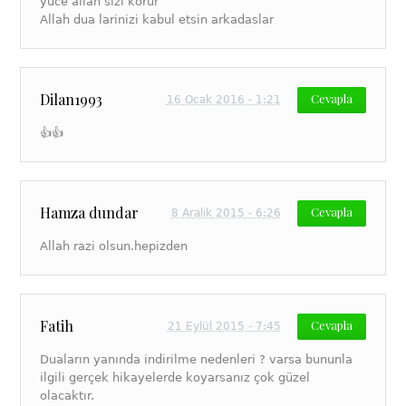
yuce allah sizi korur
Allah dua larinizi kabul etsin arkadaslar
Dilan1993
Cevapla
16 Ocak 2016 - 1:21
👍👍
Hamza dundar
Cevapla
8 Aralık 2015 - 6:26
Allah razi olsun.hepizden
Fatih
Cevapla
21 Eylül 2015 - 7:45
Duaların yanında indirilme nedenleri ? varsa bununla
ilgili gerçek hikayelerde koyarsanız çok güzel
olacaktır.