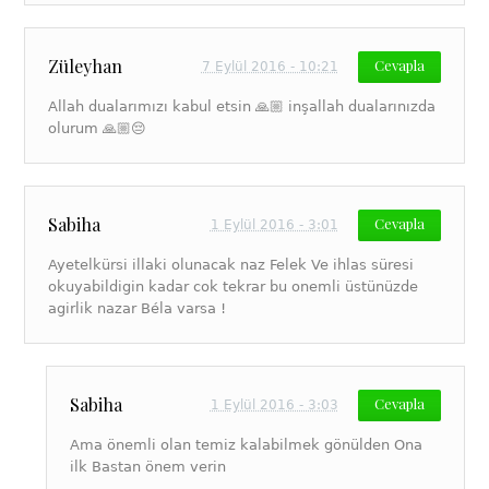
Züleyhan
Cevapla
7 Eylül 2016 - 10:21
Allah dualarımızı kabul etsin 🙏🏼 inşallah dualarınızda
olurum 🙏🏼😔
Sabiha
Cevapla
1 Eylül 2016 - 3:01
Ayetelkürsi illaki olunacak naz Felek Ve ihlas süresi
okuyabildigin kadar cok tekrar bu onemli üstünüzde
agirlik nazar Béla varsa !
Sabiha
Cevapla
1 Eylül 2016 - 3:03
Ama önemli olan temiz kalabilmek gönülden Ona
ilk Bastan önem verin