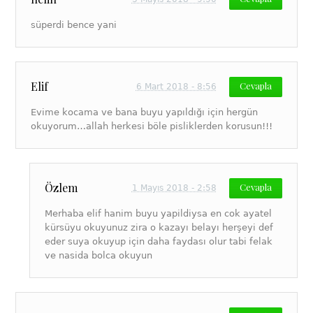
süperdi bence yani
Elif
Cevapla
6 Mart 2018 - 8:56
Evime kocama ve bana buyu yapıldığı için hergün
okuyorum…allah herkesi böle pisliklerden korusun!!!
Özlem
Cevapla
1 Mayıs 2018 - 2:58
Merhaba elif hanim buyu yapildiysa en cok ayatel
kürsüyu okuyunuz zira o kazayı belayı herşeyi def
eder suya okuyup için daha faydası olur tabi felak
ve nasida bolca okuyun