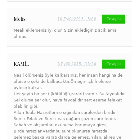
Melis
Cevapla
10 Eylül 2015 - 5:06
Meali eklerseniz iyi olur. Sizin eklediginiz aciklama
olmus
KAMİL
Cevapla
8 Eylül 2015 - 11:24
Nasıl ölürseniz öyle kalkarsınız. her insan hangi halde
ölürse o şekilde kalkacaktır.Örneğin içkili ölürse
öylece kalkar.
Her şeyin bir şer-i (kötülüğü,zararı) vardır. Su faydalıdır
Sel olursa şer olur, hava faydalıdır sert eserse felaket
olabilir. gibi.
Allah Teala Hazretlerine sığınılan surelerden biridir.
Sure-i Felak ve Sure-i nas düğüm çözen sure-lerdir.
Sabah ve akşamları okunursa korumaya girer,
Birde hırsızlar vardır.bu sure okunursa hırsızda
gelemez başka yaratıklarda gelemez. Yılan, akrep ve