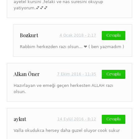
ayetel kursini ,felaki ve nas suresini okuyup
yatiyorum.💕💕💕
Bozkurt
Cevapla
4 Ocak 2018 - 2:17
Rabbim herkezden razı olsun… ❤️ ( ben yazmadım )
Alkan Öner
Cevapla
7 Ekim 2016 - 11:35
Hazırlayan ve emeği geçen herkesten ALLAH razı
olsun.
aykut
Cevapla
14 Eylül 2016 - 8:12
Valla okudukca hersey daha guzel oluyor cook sukur