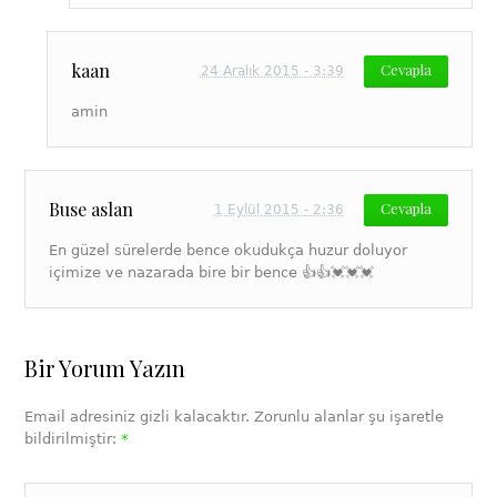
kaan
Cevapla
24 Aralık 2015 - 3:39
amin
Buse aslan
Cevapla
1 Eylül 2015 - 2:36
En güzel sürelerde bence okudukça huzur doluyor
içimize ve nazarada bire bir bence 👍👍💓💓💓
Bir Yorum Yazın
Email adresiniz gizli kalacaktır. Zorunlu alanlar şu işaretle
bildirilmiştir:
*