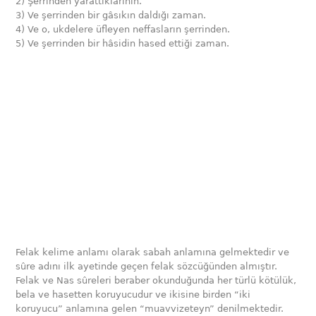
2) Şerrinden yarattıklarının.
3) Ve şerrinden bir gâsıkın daldığı zaman.
4) Ve o, ukdelere üfleyen neffasların şerrinden.
5) Ve şerrinden bir hâsidin hased ettiği zaman.
Felak kelime anlamı olarak sabah anlamına gelmektedir ve
sûre adını ilk ayetinde geçen felak sözcüğünden almıştır.
Felak ve Nas sûreleri beraber okunduğunda her türlü kötülük,
bela ve hasetten koruyucudur ve ikisine birden “iki
koruyucu” anlamına gelen “muavvizeteyn” denilmektedir.