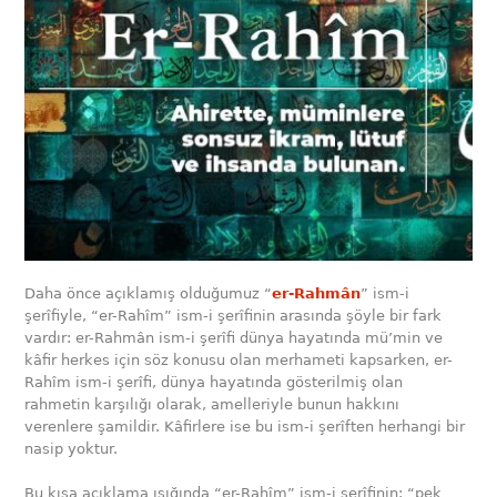
Daha önce açıklamış olduğumuz “
er-Rahmân
” ism-i
şerîfiyle, “er-Rahîm” ism-i şerîfinin arasında şöyle bir fark
vardır: er-Rahmân ism-i şerîfi dünya hayatında mü’min ve
kâfir herkes için söz konusu olan merhameti kapsarken, er-
Rahîm ism-i şerîfi, dünya hayatında gösterilmiş olan
rahmetin karşılığı olarak, amelleriyle bunun hakkını
verenlere şamildir. Kâfirlere ise bu ism-i şerîften herhangi bir
nasip yoktur.
Bu kısa açıklama ışığında “er-Rahîm” ism-i şerîfinin; “pek