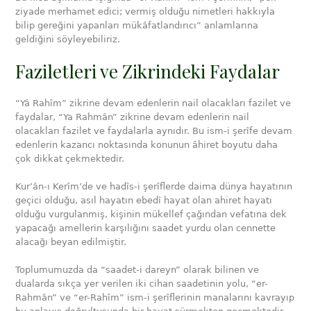
ziyade merhamet edici; vermiş olduğu nimetleri hakkıyla
bilip gereğini yapanları mükâfatlandırıcı” anlamlarına
geldiğini söyleyebiliriz.
Faziletleri ve Zikrindeki Faydalar
“Yâ Rahîm” zikrine devam edenlerin nail olacakları fazilet ve
faydalar, “Ya Rahmân” zikrine devam edenlerin nail
olacakları fazilet ve faydalarla aynıdır. Bu ism-i şerîfe devam
edenlerin kazancı noktasında konunun âhiret boyutu daha
çok dikkat çekmektedir.
Kur’ân-ı Kerîm’de ve hadîs-i şerîflerde daima dünya hayatının
geçici olduğu, asıl hayatın ebedî hayat olan ahiret hayatı
olduğu vurgulanmış, kişinin mükellef çağından vefatına dek
yapacağı amellerin karşılığını saadet yurdu olan cennette
alacağı beyan edilmiştir.
Toplumumuzda da “saadet-i dareyn” olarak bilinen ve
dualarda sıkça yer verilen iki cihan saadetinin yolu, “er-
Rahmân” ve “er-Rahîm” ism-i şerîflerinin manalarını kavrayıp