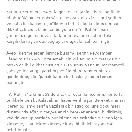
bu anlayış doğrultusunda bir hayat sürmekten geçmektedir.
Kur’ân-ı Kerîm’de 154 defa geçen “er-Rahîm” ism-i şerîfinin,
Allah Teâlâ’nın; er-Rahmân, et-Tevvâb, el-Azîz” ism-i şerîfleri
ve daha başka ism-i şerîfleriyle birlikte kullanılmış olması
dikkat çekicidir. Konunun bu yönü de “er-Rahîm” ism-i
şerîfinin, diğer isim ve sıfatların manalarının ahiretteki
karşılıkları açısından bağlayıcı oluşuyla izah edilmiştir.
Âyet-i kerîmelerden birinde bu ism-i şerîfin Peygamber
Efendimiz’i (S.A.V.) nitelemek için kullanılmış olması da bir
başka calib-i dikkat husustur. Bu vurguyla O’nun, merhametli
şahsiyetine vurgu yapılmış ve âlemlere rahmet olarak
gönderilmiş olduğu hakikatine bir başka yönden temas
edilmiştir.
“Yâ Rahîm” zikrini 258 defa tekrar eden kimselerin, her türlü
tehlikelerden kurtulacakları haber verilmiştir. Bereket manası
içeren bu ism-i şerîfin yazılarak bir ağaç köküne dökülmesi
durumunda ağacın meyvelerinin bereketleneceği bildirilmiş,
kâğıda yazılıp bardağa bırakılmasının ardından o sudan içen
kimsede, suyu içiren kimseye karşı bir ilginin uyanacağı
belirtilmiştir.