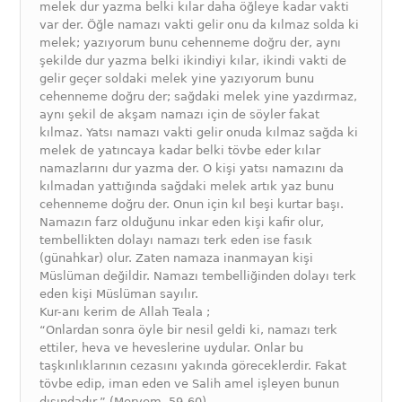
melek dur yazma belki kılar daha öğleye kadar vakti
var der. Öğle namazı vakti gelir onu da kılmaz solda ki
melek; yazıyorum bunu cehenneme doğru der, aynı
şekilde dur yazma belki ikindiyi kılar, ikindi vakti de
gelir geçer soldaki melek yine yazıyorum bunu
cehenneme doğru der; sağdaki melek yine yazdırmaz,
aynı şekil de akşam namazı için de söyler fakat
kılmaz. Yatsı namazı vakti gelir onuda kılmaz sağda ki
melek de yatıncaya kadar belki tövbe eder kılar
namazlarını dur yazma der. O kişi yatsı namazını da
kılmadan yattığında sağdaki melek artık yaz bunu
cehenneme doğru der. Onun için kıl beşi kurtar başı.
Namazın farz olduğunu inkar eden kişi kafir olur,
tembellikten dolayı namazı terk eden ise fasık
(günahkar) olur. Zaten namaza inanmayan kişi
Müslüman değildir. Namazı tembelliğinden dolayı terk
eden kişi Müslüman sayılır.
Kur-anı kerim de Allah Teala ;
“Onlardan sonra öyle bir nesil geldi ki, namazı terk
ettiler, heva ve heveslerine uydular. Onlar bu
taşkınlıklarının cezasını yakında göreceklerdir. Fakat
tövbe edip, iman eden ve Salih amel işleyen bunun
dışındadır.” (Meryem, 59-60)