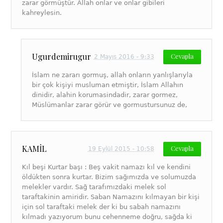
zarar görmüştür. Allah onlar ve onlar gibileri
kahreylesin.
Ugurdemirugur
Cevapla
2 Mayıs 2016 - 9:33
İslam ne zararı gormuş, allah onların yanlışlarıyla
bir çok kişiyi musluman etmiştir, İslam Allahın
dinidir, alahin korumasindadir, zarar gormez,
Müslümanlar zarar görür ve gormustursunuz de,
KAMİL
Cevapla
19 Eylül 2015 - 10:58
Kıl beşi Kurtar başı : Beş vakit namazı kıl ve kendini
öldükten sonra kurtar. Bizim sağımızda ve solumuzda
melekler vardır. Sağ tarafımızdaki melek sol
taraftakinin amiridir. Saban Namazını kılmayan bir kişi
için sol taraftaki melek der ki bu sabah namazını
kılmadı yazıyorum bunu cehenneme doğru, sağda ki