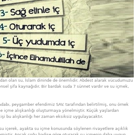
ndan olan su, İslam dininde de önemlidir. Abdest alarak vücudumuzu
nsel şifa kaynağıdır. Bir bardak suda 7 sünnet vardır ve su içmek,
dabı, peygamber efendimiz SAV. tarafından belirtilmiş, onu örnek
 içme alışkanlığı oluşturmaya yönelmiştir. Küçük yaşlardan
kişi bu alışkanlığı her zaman eksiksiz uygulayacaktır.
 içerek, ayakta su içme konusunda söylenen rivayetlere açıklık
ylemiştir. Ancak çoğu hadise göre oturarak su içmenin daha uygun