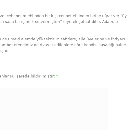
ve cehennem ehlinden bir kişi cennet ehlinden birine uğrar ve: “Ey
ben sana bir içimlik su vermiştim” diyerek şefaat diler. Adam, o
e uhrevi alemde yüksektir. Misafirlere, aile üyelerine ve ihtiyacı
amber efendimiz de rivayet edilenlere göre kendisi susadığı halde
ştir.
nlar şu işaretle bildirilmiştir:
*