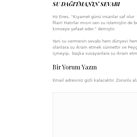
SU DAĞITMANIN SEVABI
Hz Enes, “Kıyamet günü insanlar saf olur 
filan! Hatırlar mısın sen su istemiştin de 
kimseye şefaat eder.” demiştir.
Yani su vermenin sevabı hem dünyevi hem d
olanlara su ikram etmek sünnettir ve Peyg
içmeyip, başka susayanlara su ikram etmi
Bir Yorum Yazın
Email adresiniz gizli kalacaktır. Zorunlu ala