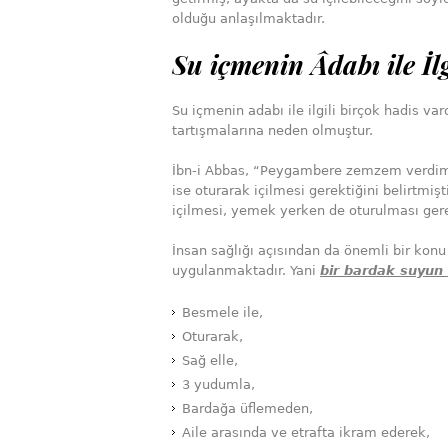
olduğu anlaşılmaktadır.
Su içmenin Âdabı ile İlg
Su içmenin adabı ile ilgili birçok hadis vard
tartışmalarına neden olmuştur.
İbn-i Abbas, “Peygambere zemzem verdim 
ise oturarak içilmesi gerektiğini belirtmiş
içilmesi, yemek yerken de oturulması gerekt
İnsan sağlığı açısından da önemli bir kon
uygulanmaktadır. Yani
bir bardak suyun
Besmele ile,
Oturarak,
Sağ elle,
3 yudumla,
Bardağa üflemeden,
Aile arasında ve etrafta ikram ederek,