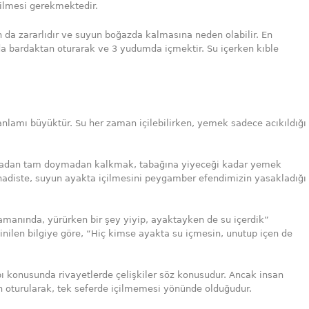
ilmesi gerekmektedir.
n da zararlıdır ve suyun boğazda kalmasına neden olabilir. En
da bardaktan oturarak ve 3 yudumda içmektir. Su içerken kıble
 anlamı büyüktür. Su her zaman içilebilirken, yemek sadece acıkıldığı
sofradan tam doymadan kalkmak, tabağına yiyeceği kadar yemek
hadiste, suyun ayakta içilmesini peygamber efendimizin yasakladığı
zamanında, yürürken bir şey yiyip, ayaktayken de su içerdik”
inilen bilgiye göre, “Hiç kimse ayakta su içmesin, unutup içen de
ı konusunda rivayetlerde çelişkiler söz konusudur. Ancak insan
an oturularak, tek seferde içilmemesi yönünde olduğudur.