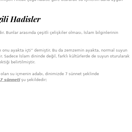
ili Hadisler
ır. Bunlar arasında çeşitli çelişkiler olması, İslam bilginlerinin
onu ayakta içti” demiştir. Bu da zemzemin ayakta, normal suyun
tir. Sadece İslam dininde değil, farklı kültürlerde de suyun oturularak
iği belirtilmiştir.
u olan su içmenin adabı, dinimizde 7 sünnet şeklinde
 7 sünneti
şu şekildedir;