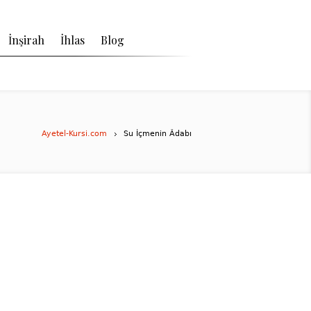
İnşirah
İhlas
Blog
Ayetel-Kursi.com
Su İçmenin Âdabı