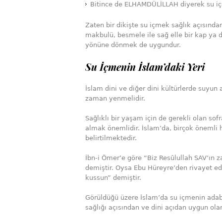
Bitince de ELHAMDÜLİLLAH diyerek su iç
Zaten bir dikişte su içmek sağlık açısında
makbulü, besmele ile sağ elle bir kap ya 
yönüne dönmek de uygundur.
Su İçmenin İslam’daki Yeri
İslam dini ve diğer dini kültürlerde suyun
zaman yenmelidir.
Sağlıklı bir yaşam için de gerekli olan 
almak önemlidir. İslam’da, birçok önemli 
belirtilmektedir.
İbn-i Ömer’e göre “Biz Resûlullah SAV’ın 
demiştir. Oysa Ebu Hüreyre’den rivayet ed
kussun” demiştir.
Görüldüğü üzere İslam’da su içmenin adab
sağlığı açısından ve dini açıdan uygun ol