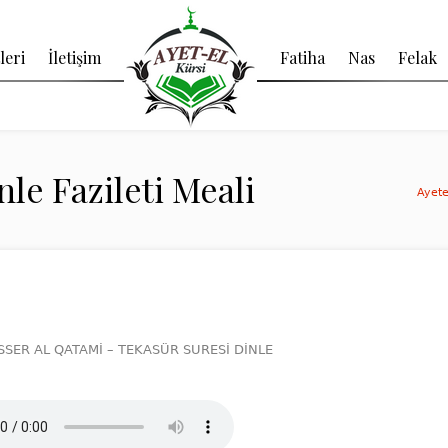
leri
İletişim
Fatiha
Nas
Felak
le Fazileti Meali
Ayete
SSER AL QATAMİ – TEKASÜR SURESİ DİNLE