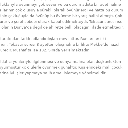
kluklarıyla övünmeyi çok sever ve bu durum adeta bir adet haline
mallarının çok oluşuyla sürekli olarak övünürlerdi ve hatta bu durum
lerinin çokluğuyla da övünüp bu övünme bir yarış halini almıştı. Çok
gurur ve şeref sebebi olarak kabul edilmekteydi. Tekasür suresi ise
 olanın Dünya’da değil de ahirette belli olacağını ifade etmektedir.
tarafından farklı adlandırılışları mevcuttur. Bunlardan ilki
idir. Tekasür suresi 8 ayetten oluşmakla birlikte Mekke’de nüzul
uredir. Mushaf’ta ise 102. Sırada yer almaktadır.
ldatıcı yönleriyle ilgilenmesi ve dünya malına olan düşkünlükten
uyurmuştur ki; ölülerle övünmek günahtır. Kişi elindeki mal, çocuk
rine iyi işler yapmaya salih amel işlemeye yönelmelidir.