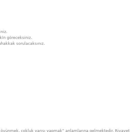
niz.
kîn göreceksiniz.
hakkak sorulacaksınız.
a övünmek, çokluk yarışı yapmak” anlamlarına gelmektedir. Rivayet