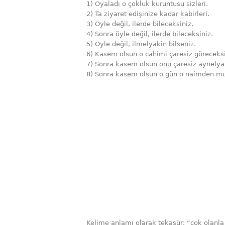
1) Oyaladı o çokluk kuruntusu sizleri.
2) Ta ziyaret edişinize kadar kabirleri.
3) Öyle değil, ilerde bileceksiniz.
4) Sonra öyle değil, ilerde bileceksiniz.
5) Öyle değil, ilmelyakîn bilseniz.
6) Kasem olsun o cahimi çaresiz göreceksi
7) Sonra kasem olsun onu çaresiz aynelya
8) Sonra kasem olsun o gün o naîmden mu
Kelime anlamı olarak tekasür; “çok olanl