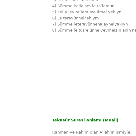
4) Sümme kella sevfe ta’lemun
5) Kella lev ta’lemune ılmel yekıyn
6) Le teravünnelcehıym
7) Sümme leteravünneha aynelyakıyn
8) Sümme le tüs’elünne yevmeizin anin n
Tekasür Suresi Anlamı (Meali)
Rahmân ve Rahîm olan Allah’ın ismiyle.