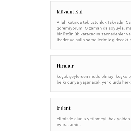
Müvahit Kul
Allah katında tek üstünlük takvadır. C
göremiyorum. O zaman da soyuyla, mal
bir üstünlük katacağını zannedenler va
ibadet ve salih samellerimiz gidecektir
Hiranur
küçük şeylerden mutlu olmayı keşke be
belki dünya yaşanacak yer olurdu herk
bulent
elimizde olanla yetinmeyi ,hak yoldan 
eyle… amin.