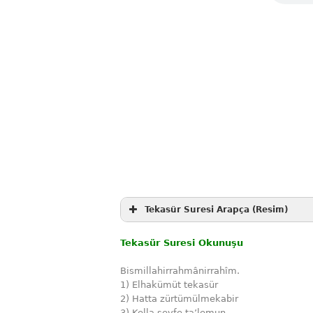
Tekasür Suresi Arapça (Resim)
Tekasür Suresi Okunuşu
Bismillahirrahmânirrahîm.
1) Elhakümüt tekasür
2) Hatta zürtümülmekabir
3) Kella sevfe ta’lemun