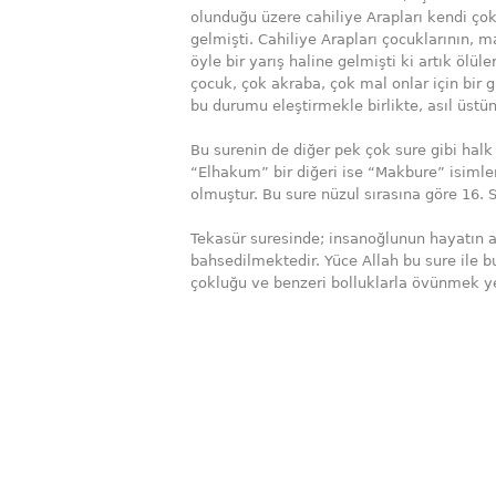
olunduğu üzere cahiliye Arapları kendi ço
gelmişti. Cahiliye Arapları çocuklarının, 
öyle bir yarış haline gelmişti ki artık ölü
çocuk, çok akraba, çok mal onlar için bir 
bu durumu eleştirmekle birlikte, asıl üstün
Bu surenin de diğer pek çok sure gibi halk 
“Elhakum” bir diğeri ise “Makbure” isimler
olmuştur. Bu sure nüzul sırasına göre 16. S
Tekasür suresinde; insanoğlunun hayatın a
bahsedilmektedir. Yüce Allah bu sure ile b
çokluğu ve benzeri bolluklarla övünmek ye