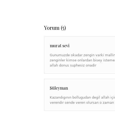
Yorum (5)
murat sevi
Gunumuzde okadar zengin varki mallin
zenginler kimse onlardan bisey istemesi
allah donus suphesiz onadir
Süleyman
Kazandıgının bollugudan degil allah iç
verendir sende veren olursan o zaman 