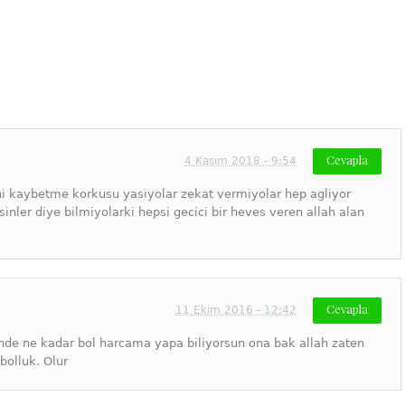
Cevapla
4 Kasım 2018 - 9:54
i kaybetme korkusu yasiyolar zekat vermiyolar hep agliyor
nler diye bilmiyolarki hepsi gecici bir heves veren allah alan
Cevapla
11 Ekim 2016 - 12:42
inde ne kadar bol harcama yapa biliyorsun ona bak allah zaten
bolluk. Olur