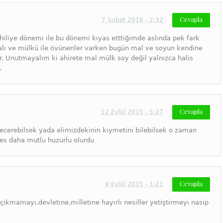
Cevapla
7 Şubat 2016 - 2:32
ahiliye dönemi ile bu dönemi kıyas etttiğimde aslında pek fark
ı ve mülkü ile övünenler varken bugün mal ve soyun kendine
r. Unutmayalım ki ahirete mal mülk soy değil yalnızca halis
.
Cevapla
12 Eylül 2015 - 5:27
cerebilsek yada elimizdekinin kıymetini bilebilsek o zaman
es daha mutlu huzurlu olurdu
Cevapla
9 Eylül 2015 - 1:21
çıkmamayı,devletine,milletine hayırlı nesiller yetiştirmeyi nasip