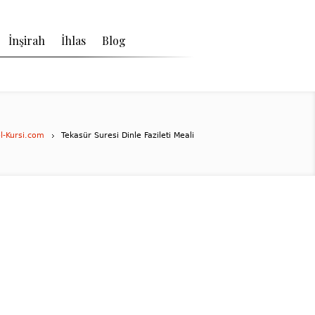
İnşirah
İhlas
Blog
l-Kursi.com
Tekasür Suresi Dinle Fazileti Meali