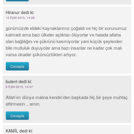
Hiranur
dedi ki:
12 Eylül 2015, 14:28
günümüzde eldeki kaynaklarımız çoğaldı ve hiç bir sorunumuz
kalmadı ama bazı ülkeler açlıktan ölüyorlar ve halada allaha
olan bağlılığını ve şükrünü kesmiyorlar yani küçük şeylerden
bile mutluluk duyuyolar ama bazı insanlar ne kadar çok malı
varsa okadar şükürsüzlükleri artıyor.
Cevapla
bulent
dedi ki:
9 Eylül 2015, 14:47
Allah’ım dünya malına kendın’den başkada hiç bir şeye muhtaç
ettirmesin .. amin.
Cevapla
KAMİL
dedi ki: