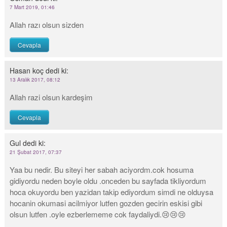
7 Mart 2019, 01:46
Allah razı olsun sizden
Cevapla
Hasan koç
dedi ki:
13 Aralık 2017, 08:12
Allah razi olsun kardeşim
Cevapla
Gul
dedi ki:
21 Şubat 2017, 07:37
Yaa bu nedir. Bu siteyi her sabah aciyordm.cok hosuma
gidiyordu neden boyle oldu .onceden bu sayfada tikliyordum
hoca okuyordu ben yazidan takip ediyordum simdi ne olduysa
hocanin okumasi acilmiyor lutfen gozden gecirin eskisi gibi
olsun lutfen .oyle ezberlememe cok faydaliydi.😢😢😢