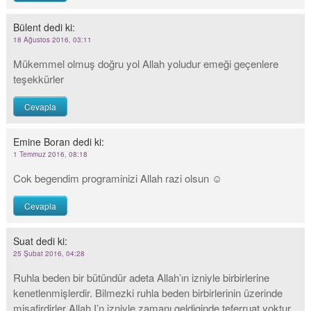
Bülent
dedi ki:
18 Ağustos 2016, 03:11
Mükemmel olmuş doğru yol Allah yoludur emeği geçenlere
teşekkürler
Cevapla
Emine Boran
dedi ki:
1 Temmuz 2016, 08:18
Cok begendim programinizi Allah razi olsun ☺
Cevapla
Suat
dedi ki:
25 Şubat 2016, 04:28
Ruhla beden bir bütündür adeta Allah’ın izniyle birbirlerine
kenetlenmişlerdir. Bilmezki ruhla beden birbirlerinin üzerinde
misafirdirler Allah I’n izniyle zamanı geldiginde teferruat yoktur