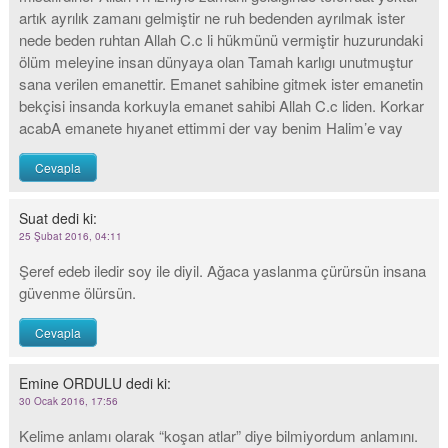
artık ayrılık zamanı gelmiştir ne ruh bedenden ayrılmak ister
nede beden ruhtan Allah C.c li hükmünü vermiştir huzurundaki
ölüm meleyine insan dünyaya olan Tamah karlıgı unutmuştur
sana verilen emanettir. Emanet sahibine gitmek ister emanetin
bekçisi insanda korkuyla emanet sahibi Allah C.c liden. Korkar
acabA emanete hıyanet ettimmi der vay benim Halim’e vay
Cevapla
Suat
dedi ki:
25 Şubat 2016, 04:11
Şeref edeb iledir soy ile diyil. Ağaca yaslanma çürürsün insana
güvenme ölürsün.
Cevapla
Emine ORDULU
dedi ki:
30 Ocak 2016, 17:56
Kelime anlamı olarak “koşan atlar” diye bilmiyordum anlamını.