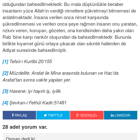
olduğundan bahsedilmektedir. Bu mala düşkünlükle beraber
insanların yüce Allah’ın verdiği nimetlere şükretmeyi bilmemesi de
anlatılmaktadır. İnsana verilen onca nimet karşısında
şükredilmemesi ve verilen onca şeye rağmen insanın onu yaratan,
rızkını veren, koruyan, gözeten, ona kendisinden daha yakın olan
Rab ’bine karşı nankör oluşundan da bahsedilmektedir. Bununla
birlikte kıyamet günü ortaya çıkacak olan sıkıntılı hallerden de
Adiyat suresinde bahsedilmiştir.
[1]
Tefsir-i Kurtibi 20/155
[2]
Müzdelife: Arafat ile Mina arasında bulunan ve Hac’da
Arafat’tan sonra vakfe yapılan yer.
[3]
Hasene: iyi hayırlı iş, iyilik
[4]
Şevkan-i Fethül Kadir:51481
PAYLAŞ
TWITTLE
GOOGLE+
LINKEDIN
28 adet yorum var.
Osman
dedi ki: