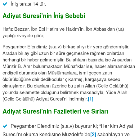
İniş sırası 14 tür.
Adiyat Suresi’nin İniş Sebebi
Hafız Bezzar, İbn Ebi Hatim ve Hakim’in, İbn Abbas’dan (r.a)
yaptığı rivayete göre;
Peygamber Efendimiz (s.a.v) birkaç atlıyı bir yere göndermiştir.
Aradan bir ay gibi uzun bir süre geçmesine rağmen onlardan
herhangi bir haber gelmemiştir. Bu atlıların başında ise Ansardan
Münzir B. Amr bulunmaktadır. Münafıklar ise, haber alamamaktan
endişeli durumda olan Müslümanlara, ismi geçen zatın
öldürüldüğüne dair dedikodular çıkarmış, kargaşaya sebep
olmuşlardır. Bu olanların üzerine bu zatın Allah (Celle Celâlühû)
yolunda selamette olduğunu belirtmek maksadıyla, Yüce Allah
(Celle Celâlühû) Adiyat Suresi’ni indirmişir.
[1]
Adiyat Suresi’nin Faziletleri ve Sırları
Peygamber Efendimiz (s.a.v) buyurur ki; “Her kim Adiyat
Suresi’ni okursa kendisine Müzdelife’de
[2]
sabahlayan ve