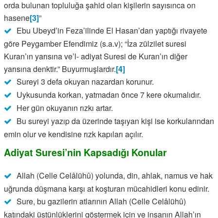
orda bulunan topluluğa şahid olan kişilerin sayısınca on
hasene
[3]
”
Ebu Ubeyd’in Feza’ilinde El Hasan’dan yaptığı rivayete
göre Peygamber Efendimiz (s.a.v); “İza zülzilet suresi
Kuran’ın yarısına ve’l- adiyat Suresi de Kuran’ın diğer
yarısına denktir.” Buyurmuşlardır.
[4]
Sureyi 3 defa okuyan nazardan korunur.
Uykusunda korkan, yatmadan önce 7 kere okumalıdır.
Her gün okuyanın rızkı artar.
Bu sureyi yazıp da üzerinde taşıyan kişi ise korkularından
emin olur ve kendisine rızk kapıları açılır.
Adiyat Suresi’nin Kapsadığı Konular
Allah (Celle Celâlühû) yolunda, din, ahlak, namus ve hak
uğrunda düşmana karşı at koşturan mücahidleri konu edinir.
Sure, bu gazilerin atlarının Allah (Celle Celâlühû)
katındaki üstünlüklerini göstermek için ve insanın Allah’ın