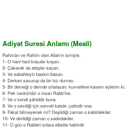
Adiyat Suresi Anlamı (Meali)
Rahmân ve Rahîm olan Allah’ın ismiyle.
1- O harıl harıl koşular koşan.
2- Çakarak da ateşler saçan.
3- Ve sabahleyin baskın basan.
4- Derken savurup da bir toz duman.
5- Bir derneği o demde ortalayan: kuvvetlere kasem eylerim ki.
6- Pek nankördür o insan Rabb’ine.
7- Ve o kendi şâhiddir buna.
8- Ve o sevdiği için serveti katıdır, çetindir ona.
9- Fakat bilmeyecek mi? Deşlidiği zaman o kabirdekiler.
10- Ve derildiği zaman o sadırdakiler.
11- O gün o Rableri onlara elbette habîrdir.