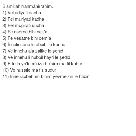
Bismillahirrahmânirrahîm.
1) Vel adiyati dabha
2) Fel muriyati kadha
3) Fel muğırati subha
4) Fe eserne bihı nak’a
5) Fe vesatne bihı cem’a
6) İnnelinsane li rabbihı le kenud
7) Ve innehu ala zalike le şehıd
8) Ve innehu li hubbil hayri le şedıd
9) E fe la ya’lemü iza bu’sira ma fil kubur
10) Ve hussıle ma fis sudur
11) İnne rabbehüm bihim yevmeizin le habir