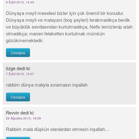
9 Eylül 2015, 14:45
Dünyaya meyil meselesi bizler için çok önemli bir konudur.
Dünyaya meyli ve malayani (boş şeyleri) bırakmadıkça benlik
ve büyüklük sevdasından kurtulmadıkça, Nefis temizlenip ıslah
olmadıkça; manen felaketten kurtulmak mümkün
gözükmemektedir.
Cevapla
özge
dedi ki:
7 Eylül 2015, 10:07
rabbim dünya malıyla sınamasın inşallah
Cevapla
Revvin
dedi ki:
26 Ağustos 2015, 18:39
Rabbim mala düşkün olanlardan etmesin inşallah…