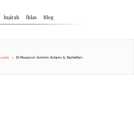
İnşirah
İhlas
Blog
si.com
El-Musavvir İsminin Anlamı & Faziletleri