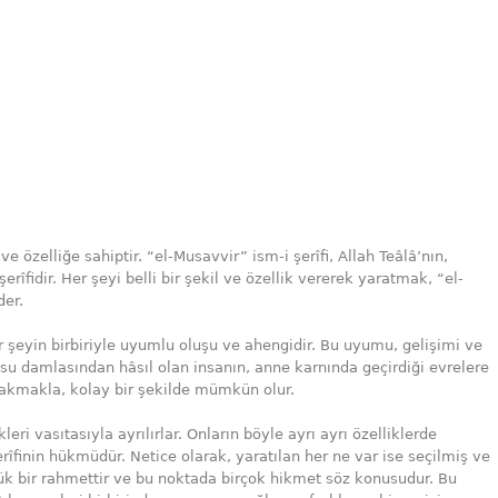
ve özelliğe sahiptir. “el-Musavvir” ism-i şerîfi, Allah Teâlâ’nın,
erîfidir. Her şeyi belli bir şekil ve özellik vererek yaratmak, “el-
der.
er şeyin birbiriyle uyumlu oluşu ve ahengidir. Bu uyumu, gelişimi ve
su damlasından hâsıl olan insanın, anne karnında geçirdiği evrelere
akmakla, kolay bir şekilde mümkün olur.
kleri vasıtasıyla ayrılırlar. Onların böyle ayrı ayrı özelliklerde
rîfinin hükmüdür. Netice olarak, yaratılan her ne var ise seçilmiş ve
yük bir rahmettir ve bu noktada birçok hikmet söz konusudur. Bu