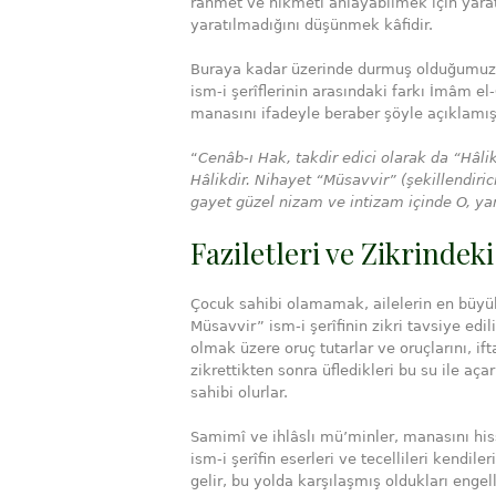
rahmet ve hikmeti anlayabilmek için yaratı
yaratılmadığını düşünmek kâfidir.
Buraya kadar üzerinde durmuş olduğumuz, 
ism-i şerîflerinin arasındaki farkı İmâm el-
manasını ifadeyle beraber şöyle açıklamışt
“
Cenâb-ı Hak, takdir edici olarak da “Hâlik
Hâlikdir. Nihayet “Müsavvir” (şekillendirici
gayet güzel nizam ve intizam içinde O, ya
Faziletleri ve Zikrindek
Çocuk sahibi olamamak, ailelerin en büyük ı
Müsavvir” ism-i şerîfinin zikri tavsiye edil
olmak üzere oruç tutarlar ve oruçlarını, if
zikrettikten sonra üfledikleri bu su ile aça
sahibi olurlar.
Samimî ve ihlâslı mü’minler, manasını hi
ism-i şerîfin eserleri ve tecellileri kendile
gelir, bu yolda karşılaşmış oldukları engell