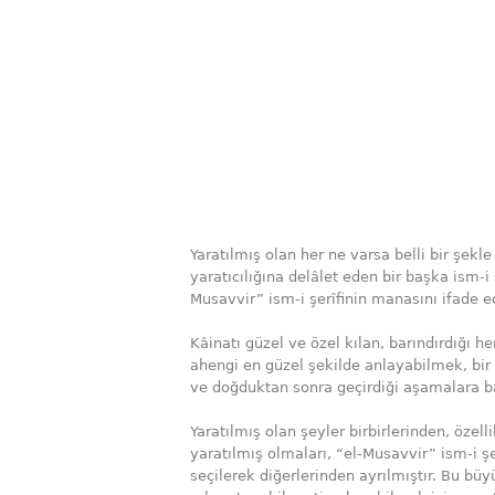
Yaratılmış olan her ne varsa belli bir şekle 
yaratıcılığına delâlet eden bir başka ism-i ş
Musavvir” ism-i şerîfinin manasını ifade e
Kâinatı güzel ve özel kılan, barındırdığı h
ahengi en güzel şekilde anlayabilmek, bir 
ve doğduktan sonra geçirdiği aşamalara b
Yaratılmış olan şeyler birbirlerinden, özelli
yaratılmış olmaları, “el-Musavvir” ism-i şe
seçilerek diğerlerinden ayrılmıştır. Bu bü