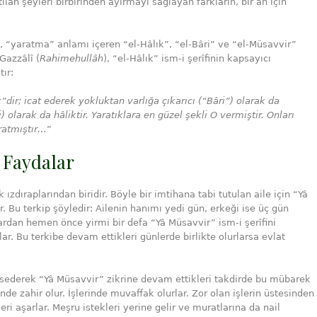
lan şeyleri birbirinden ayırmayı sağlayan farkların, bir an için
“yaratma” anlamı içeren “el-Hâlık”, “el-Bâri” ve “el-Müsavvir”
Gazzâlî (
Rahimehullâh
), “el-Hâlık” ism-i şerîfinin kapsayıcı
ır:
”dir; icat ederek yokluktan varlığa çıkarıcı (“Bâri”) olarak da
) olarak da hâliktir. Yaratıklara en güzel şekli O vermiştir. Onları
ratmıştır…
”
i Faydalar
zdıraplarından biridir. Böyle bir imtihana tabi tutulan aile için “Yâ
ir. Bu terkip şöyledir: Ailenin hanımı yedi gün, erkeği ise üç gün
tardan hemen önce yirmi bir defa “Yâ Müsavvir” ism-i şerîfini
rlar. Bu terkibe devam ettikleri günlerde birlikte olurlarsa evlat
ssederek “Yâ Müsavvir” zikrine devam ettikleri takdirde bu mübarek
rinde zahir olur. İşlerinde muvaffak olurlar. Zor olan işlerin üstesinden
eri aşarlar. Meşru istekleri yerine gelir ve muratlarına da nail