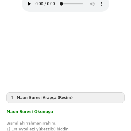
Maun Suresi Arapça (Resim)
Maun Suresi Okunuşu
Bismillahirrahmânirrahîm.
1) Era’eytellezî yükezzibü biddîn