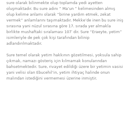
sure olarak bilinmekte olup toplamda yedi ayetten
oluşmaktadır. Bu sure adını ” Ma’un ” kelimesinden almış
olup kelime anlamı olarak “birine yardım etmek, zekat
vermek” anlamlarını taşımaktadır. Mekke’de inen bu sure iniş
sırasına yani nüzul sırasına göre 17. sırada yer almakla
birlikte mushaftaki sıralaması 107′ dir. Sure “Eraeyte, yetim”
isimleriyle de pek çok kişi tarafından bilinip
adlandırılmaktadır.
Sure temel olarak yetim hakkının gözetilmesi, yoksula sahip
çıkmak, namazı gösteriş için kılmamak konularından
bahsetmektedir. Sure, rivayet edildiği üzere bir yetimin vasisi
yani velisi olan Ebucehil’in, yetim ihtiyaç halinde onun
malından istediğini vermemesi üzerine inmiştir.