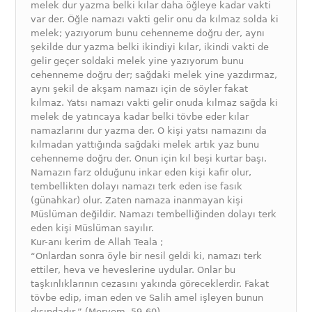
melek dur yazma belki kılar daha öğleye kadar vakti
var der. Öğle namazı vakti gelir onu da kılmaz solda ki
melek; yazıyorum bunu cehenneme doğru der, aynı
şekilde dur yazma belki ikindiyi kılar, ikindi vakti de
gelir geçer soldaki melek yine yazıyorum bunu
cehenneme doğru der; sağdaki melek yine yazdırmaz,
aynı şekil de akşam namazı için de söyler fakat
kılmaz. Yatsı namazı vakti gelir onuda kılmaz sağda ki
melek de yatıncaya kadar belki tövbe eder kılar
namazlarını dur yazma der. O kişi yatsı namazını da
kılmadan yattığında sağdaki melek artık yaz bunu
cehenneme doğru der. Onun için kıl beşi kurtar başı.
Namazın farz olduğunu inkar eden kişi kafir olur,
tembellikten dolayı namazı terk eden ise fasık
(günahkar) olur. Zaten namaza inanmayan kişi
Müslüman değildir. Namazı tembelliğinden dolayı terk
eden kişi Müslüman sayılır.
Kur-anı kerim de Allah Teala ;
“Onlardan sonra öyle bir nesil geldi ki, namazı terk
ettiler, heva ve heveslerine uydular. Onlar bu
taşkınlıklarının cezasını yakında göreceklerdir. Fakat
tövbe edip, iman eden ve Salih amel işleyen bunun
dışındadır.” (Meryem, 59-60)