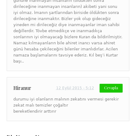
gününe inanmayan insanların (öldükten sonra
dirileceğine inanmayan insanların) akibeti yani sonu
iyi olmaz. İmanın şartlarından biriside öldükten sonra
dirileceğine inanmaktır. Bizler yok olup gideceğiz
yineden mi dirileceğiz diye inanmayanlar iman sahibi
değillerdir. Tövbe etmedikçe ve inanmadıkça
sonlarının iyi olmayacağı bizlere Kuran da bildirilmiştir.
Namaz kılmayanların bile ahiret inancı varsa ahiret
günü hesaba çekileceğini bilenler imanlıdırlar. Acilen
namaza başlamalarını tavsiye ederiz. Kıl beş’i Kurtar
başı..
Hiranur
Cevapla
12 Eylül 2015 - 5:12
durumu iyi olanların malının zekatını vermesi gerekir
zekat malı temizler çoğaltır
bereketlendirir arttırır