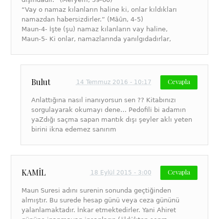
“Vay o namaz kılanların haline ki, onlar kıldıkları
namazdan habersizdirler.” (Mâûn, 4-5)
Maun-4- İşte (şu) namaz kılanların vay haline,
Maun-5- Ki onlar, namazlarında yanılgıdadırlar,
Bulut
Cevapla
14 Temmuz 2016 - 10:17
Anlattığına nasıl inanıyorsun sen ?? Kitabınızı
sorgulayarak okumayı dene… Pedofili bi adamın
yaZdığı saçma sapan mantık dışı şeyler aklı yeten
birini ikna edemez sanırım
KAMİL
Cevapla
18 Eylül 2015 - 3:00
Maun Suresi adını surenin sonunda geçtiğinden
almıştır. Bu surede hesap günü veya ceza gününü
yalanlamaktadır. İnkar etmektedirler. Yani Ahiret