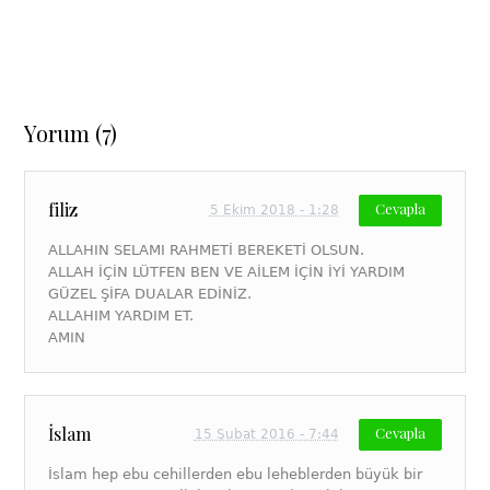
Yorum (7)
filiz
Cevapla
5 Ekim 2018 - 1:28
ALLAHIN SELAMI RAHMETİ BEREKETİ OLSUN.
ALLAH İÇİN LÜTFEN BEN VE AİLEM İÇİN İYİ YARDIM
GÜZEL ŞİFA DUALAR EDİNİZ.
ALLAHIM YARDIM ET.
AMIN
İslam
Cevapla
15 Şubat 2016 - 7:44
İslam hep ebu cehillerden ebu leheblerden büyük bir