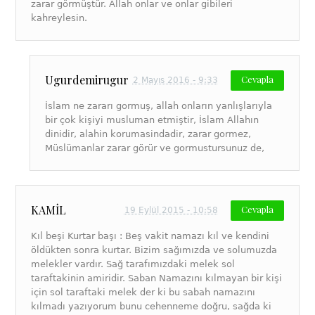
zarar görmüştür. Allah onlar ve onlar gibileri
kahreylesin.
Ugurdemirugur
Cevapla
2 Mayıs 2016 - 9:33
İslam ne zararı gormuş, allah onların yanlışlarıyla
bir çok kişiyi musluman etmiştir, İslam Allahın
dinidir, alahin korumasindadir, zarar gormez,
Müslümanlar zarar görür ve gormustursunuz de,
KAMİL
Cevapla
19 Eylül 2015 - 10:58
Kıl beşi Kurtar başı : Beş vakit namazı kıl ve kendini
öldükten sonra kurtar. Bizim sağımızda ve solumuzda
melekler vardır. Sağ tarafımızdaki melek sol
taraftakinin amiridir. Saban Namazını kılmayan bir kişi
için sol taraftaki melek der ki bu sabah namazını
kılmadı yazıyorum bunu cehenneme doğru, sağda ki