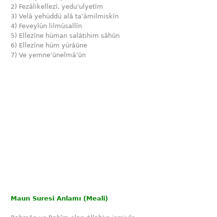
2) Fezâlikellezî, yedu’ulyetîm
3) Velâ yehüddü alâ ta’âmilmiskîn
4) Feveylün lilmüsallîn
5) Ellezîne hüman salâtihim sâhûn
6) Ellezîne hüm yürâûne
7) Ve yemne’ûnelmâ’ûn
Maun Suresi Anlamı (Meali)