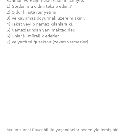
Rahmân ve Rahîm olan Allah’ın ismiyle.
1) Gördün mü o dîni tekzib edeni?
2) O dur ki işte iter yetîmi.
3) Ve kayırmaz doyurmak üzere miskîni.
4) Fakat veyl o namaz kılanlara ki.
5) Namazlarından yanılmaktadırlar.
6) Onlar ki müraîlik ederler.
7) Ve yardımlığı sakınır (zekâtı vermezler).
Ma’un suresi Ebucehil ile yaşanılanlar nedeniyle inmiş bir