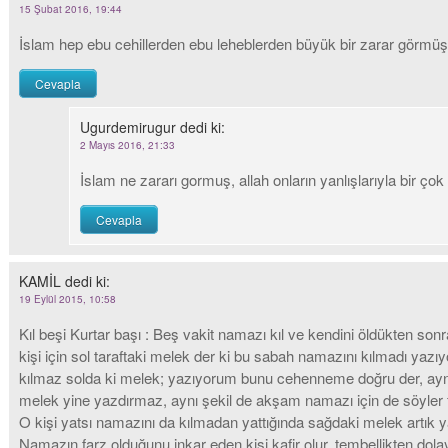
15 Şubat 2016, 19:44
İslam hep ebu cehillerden ebu leheblerden büyük bir zarar görmüştür
Cevapla
Ugurdemirugur
dedi ki:
2 Mayıs 2016, 21:33
İslam ne zararı gormuş, allah onların yanlışlarıyla bir ç
Cevapla
KAMİL
dedi ki:
19 Eylül 2015, 10:58
Kıl beşi Kurtar başı : Beş vakit namazı kıl ve kendini öldükten so
kişi için sol taraftaki melek der ki bu sabah namazını kılmadı ya
kılmaz solda ki melek; yazıyorum bunu cehenneme doğru der, aynı ş
melek yine yazdırmaz, aynı şekil de akşam namazı için de söyler f
O kişi yatsı namazını da kılmadan yattığında sağdaki melek artık 
Namazın farz olduğunu inkar eden kişi kafir olur, tembellikten do