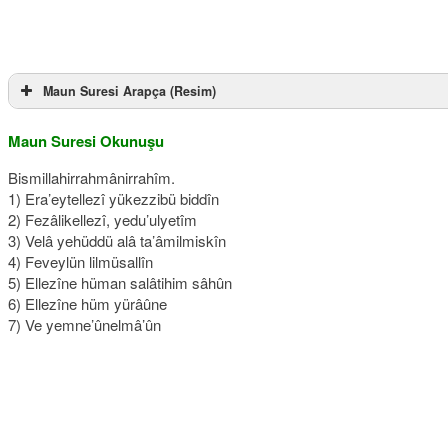
Maun Suresi Arapça (Resim)
Maun Suresi Okunuşu
Bismillahirrahmânirrahîm.
1) Era’eytellezî yükezzibü biddîn
2) Fezâlikellezî, yedu’ulyetîm
3) Velâ yehüddü alâ ta’âmilmiskîn
4) Feveylün lilmüsallîn
5) Ellezîne hüman salâtihim sâhûn
6) Ellezîne hüm yürâûne
7) Ve yemne’ûnelmâ’ûn