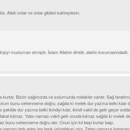
. Allah onlar ve onlar gibileri kahreylesin.
ok kişiyi musluman etmiştir, İslam Allahın dinidir, alahin korumasinda
nra kurtar. Bizim sağımızda ve solumuzda melekler vardır. Sağ tarafımı
zıyorum bunu cehenneme doğru, sağda ki melek dur yazma belki kılar d
ekilde dur yazma belki ikindiyi kılar, ikindi vakti de gelir geçer s
akat kılmaz. Yatsı namazı vakti gelir onuda kılmaz sağda ki melek de
yaz bunu cehenneme doğru der. Onun için kıl beşi kurtar başı.
layı namazı terk eden ise fasık (günahkar) olur. Zaten namaza inanmay