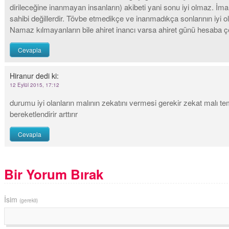
dirileceğine inanmayan insanların) akibeti yani sonu iyi olmaz. İma
sahibi değillerdir. Tövbe etmedikçe ve inanmadıkça sonlarının iyi ol
Namaz kılmayanların bile ahiret inancı varsa ahiret günü hesaba çeki
Cevapla
Hiranur
dedi ki:
12 Eylül 2015, 17:12
durumu iyi olanların malının zekatını vermesi gerekir zekat malı tem
bereketlendirir arttırır
Cevapla
Bir Yorum Bırak
İsim
(gerekli)