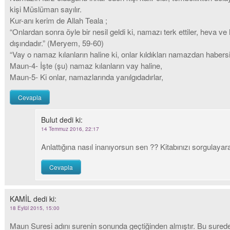
kişi Müslüman sayılır.
Kur-anı kerim de Allah Teala ;
“Onlardan sonra öyle bir nesil geldi ki, namazı terk ettiler, heva 
dışındadır.” (Meryem, 59-60)
“Vay o namaz kılanların haline ki, onlar kıldıkları namazdan habersi
Maun-4- İşte (şu) namaz kılanların vay haline,
Maun-5- Ki onlar, namazlarında yanılgıdadırlar,
Cevapla
Bulut
dedi ki:
14 Temmuz 2016, 22:17
Anlattığına nasıl inanıyorsun sen ?? Kitabınızı sorgulay
Cevapla
KAMİL
dedi ki:
18 Eylül 2015, 15:00
Maun Suresi adını surenin sonunda geçtiğinden almıştır. Bu sured