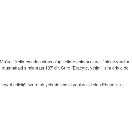
” Ma’un ” kelimesinden almış olup kelime anlamı olarak “birine yardım
 mushaftaki sıralaması 107′ dir. Sure “Eraeyte, yetim” isimleriyle de
et edildiği üzere bir yetimin vasisi yani velisi olan Ebucehil’in,