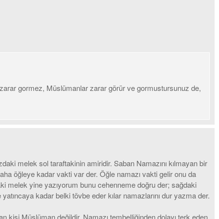
dir, zarar gormez, Müslümanlar zarar görür ve gormustursunuz de,
zdaki melek sol taraftakinin amiridir. Saban Namazını kılmayan bir
aha öğleye kadar vakti var der. Öğle namazı vakti gelir onu da
oldaki melek yine yazıyorum bunu cehenneme doğru der; sağdaki
 yatıncaya kadar belki tövbe eder kılar namazlarını dur yazma der.
an kişi Müslüman değildir. Namazı tembelliğinden dolayı terk eden