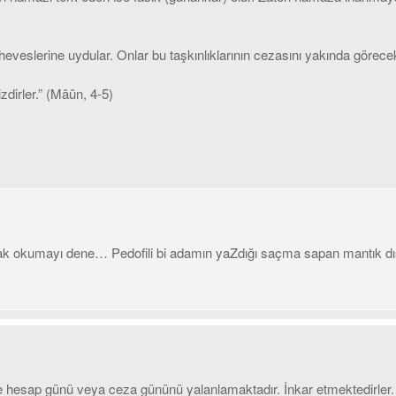
ve heveslerine uydular. Onlar bu taşkınlıklarının cezasını yakında göre
zdirler.” (Mâûn, 4-5)
arak okumayı dene… Pedofili bi adamın yaZdığı saçma sapan mantık dış
e hesap günü veya ceza gününü yalanlamaktadır. İnkar etmektedirler.