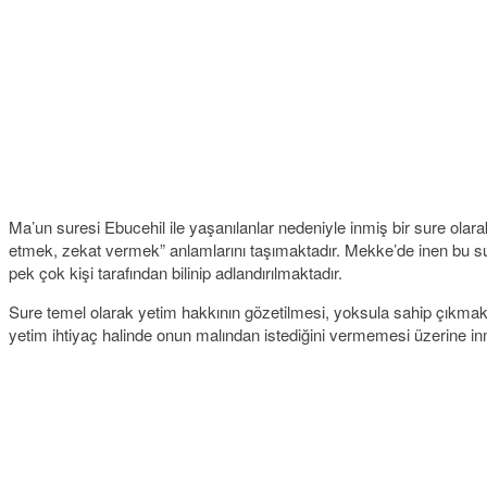
Ma’un suresi Ebucehil ile yaşanılanlar nedeniyle inmiş bir sure olar
etmek, zekat vermek” anlamlarını taşımaktadır. Mekke’de inen bu sure 
pek çok kişi tarafından bilinip adlandırılmaktadır.
Sure temel olarak yetim hakkının gözetilmesi, yoksula sahip çıkmak, 
yetim ihtiyaç halinde onun malından istediğini vermemesi üzerine inm