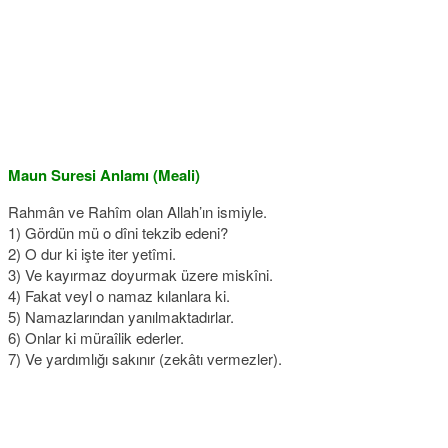
Maun Suresi Anlamı (Meali)
Rahmân ve Rahîm olan Allah’ın ismiyle.
1) Gördün mü o dîni tekzib edeni?
2) O dur ki işte iter yetîmi.
3) Ve kayırmaz doyurmak üzere miskîni.
4) Fakat veyl o namaz kılanlara ki.
5) Namazlarından yanılmaktadırlar.
6) Onlar ki müraîlik ederler.
7) Ve yardımlığı sakınır (zekâtı vermezler).